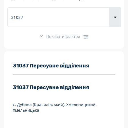
товарів для
городу
Показати фільтри
Розклад роботи:
31037 Пересувне відділення
7 днів на тиждень
31037
Пересувне відділення
Працюють після 19:00
Працюють у вихідні
с. Дубина (Красилівський), Хмельницький,
Хмельницька
Поштові послуги:
Укрпошта Експрес/тариф «Пріоритетний»