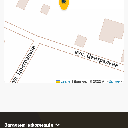
Leaflet
|
Дані карт © 2022 АТ «
Візіком
»
Загальна інформація