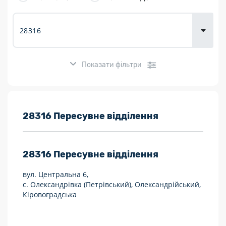
товарів для
городу
Показати фільтри
Розклад роботи:
28316 Пересувне відділення
7 днів на тиждень
28316
Пересувне відділення
Працюють після 19:00
вул. Центральна 6,
Працюють у вихідні
с. Олександрівка (Петрівський), Олександрійський,
Кіровоградська
Поштові послуги:
Укрпошта Експрес/тариф «Пріоритетний»