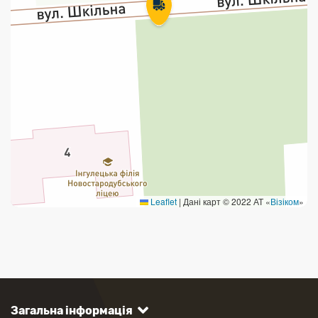
Leaflet
|
Дані карт © 2022 АТ «
Візіком
»
Загальна інформація