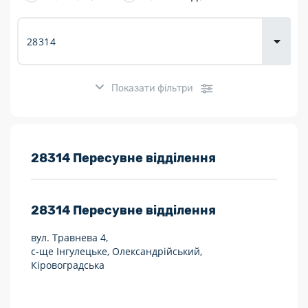
товарів для
городу
Показати фільтри
Розклад роботи:
28314 Пересувне відділення
7 днів на тиждень
28314
Пересувне відділення
Працюють після 19:00
вул. Травнева 4,
Працюють у вихідні
с-ще Інгулецьке, Олександрійський,
Кіровоградська
Поштові послуги:
Укрпошта Експрес/тариф «Пріоритетний»