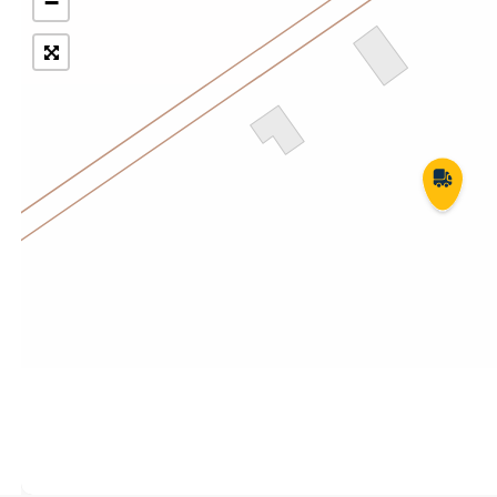
−
Укрпошта Експрес/тариф
Т
«Пріоритетний»
П
Укрпошта Стандарт/тариф «Базовий»
К
Доставка за межі України
Прийом вантажів