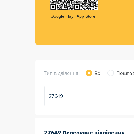
Компен
Листи та листівки
Google Play
App Store
Кур’єрська доставка
Паковання
Доставка з інтернет-магазинів
Доставка товарів для городу
Тип відділення:
Всі
Поштов
Розклад роботи:
27649 Пересувне відділення