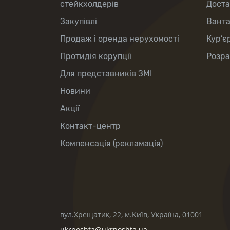
стейкхолдерів
Доста
Закупівлі
Вант
Продаж і оренда нерухомості
Кур’є
Протидія корупції
Розра
Для представників ЗМІ
Новини
Акції
Контакт-центр
Компенсація (рекламація)
вул.Хрещатик, 22, м.Київ, Україна, 01001
ukrposhta@ukrposhta.ua