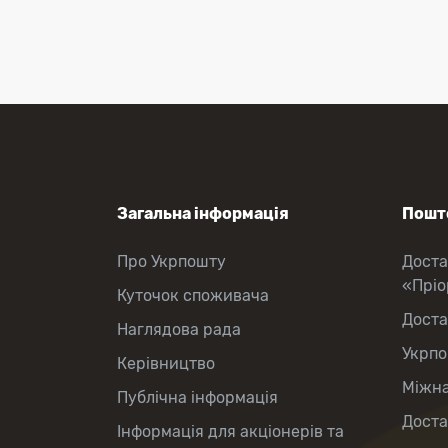
Перекази коштів
Приймання платежів
Поповнення мобільного рахунку
Оформлення передплати на газети
та журнали
Зняття готівки з картки
Виплата пенсій та соціальних
допомог
Продаж товарів
Загальна інформація
Пошто
Про Укрпошту
Доста
«Прі
Куточок споживача
Доста
Наглядова рада
Укрпо
Керівництво
Міжна
Публічна інформація
Доста
Інформація для акціонерів та