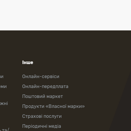
Інше
зи
Онлайн-сервіси
еми
Онлайн-передплата
Поштовий маркет
іжні
Продукти «Власної марки»
Страхові послуги
Періодичні медіа
 та/