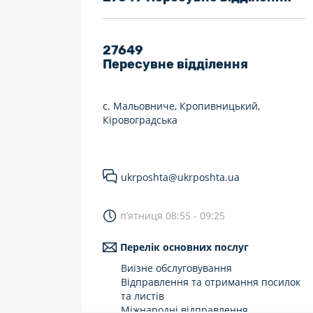
7 днів на тиждень
Працюють після 19:00
27649
Пересувне відділення
Працюють у вихідні
с. Мальовниче, Кропивницький,
Кіровоградська
ukrposhta@ukrposhta.ua
п’ятниця 08:55 - 09:25
Перелік основних послуг
Виїзне обслуговування
Відправлення та отримання посилок
та листів
Міжнародні відправлення