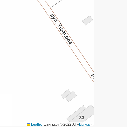
ермінові перекази
ерекази
омунальні та інші платежі
Leaflet
|
Дані карт © 2022 АТ «
Візіком
»