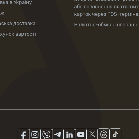
вка в Україну
або поповнення платіжних
аж
карток через POS-терміна
рська доставка
Валютно-обмінні операції
хунок вартості