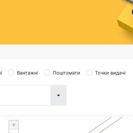
сація (рекламація)
Валютно-обмінні операції
і
Вантажні
Поштомати
Точки видачі
+
Поштові послуги:
Фіна