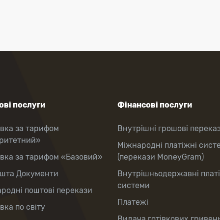
ві послуги
Фінансові послуги
вка за тарифом
Внутрішні грошові перека
оритетний»
Міжнародні платіжні сист
вка за тарифом «Базовий»
(перекази MoneyGram)
шта Документи
Внутрішньодержавні плат
системи
родні поштові перекази
Платежі
вка по світу
Видача готівкових гривень