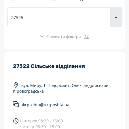
товарів для
городу
Показати фільтри
Розклад роботи:
27522 Сільське відділення
7 днів на тиждень
вул. Миру, 1, Подорожнє, Олександрійський,
Працюють після 19:00
Кіровоградська
Працюють у вихідні
ukrposhta@ukrposhta.ua
Поштові послуги:
вівторок 08:30 - 15:00
Укрпошта Експрес/тариф «Пріоритетний»
четвер 08:30 - 15:00