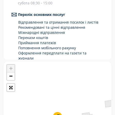
субота 08:30 - 15:00
Укрпошта Стандарт/тариф «Базовий»
Перелік основних послуг
Доставка за межі України
Відправлення та отримання посилок і листів
Прийом вантажів
Рекомендовані та цінні відправлення
Міжнародні відправлення
Фінансові послуги:
Перекази коштів
Приймання платежів
Поповнення мобільного рахунку
Термінові перекази
Оформлення передплати на газети та
журнали
Перекази
Послуги страхування
+
Операції з карткою: поповнення/зняття
Комунальні та інші платежі
готівки
−
Виплата пенсій та соціальних допомог
Продаж товарів
Продаж марок та паковання