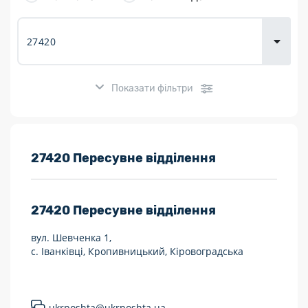
товарів для
городу
Показати фільтри
Розклад роботи:
27420 Пересувне відділення
7 днів на тиждень
27420
Пересувне відділення
Працюють після 19:00
вул. Шевченка 1,
Працюють у вихідні
с. Іванківці, Кропивницький, Кіровоградська
Поштові послуги:
Укрпошта Експрес/тариф «Пріоритетний»
ukrposhta@ukrposhta.ua