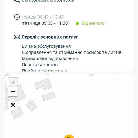
Укрпошта Стандарт/тариф «Базовий»
середа 08:45 - 12:45
Доставка за межі України
п’ятниця 09:05 - 11:30
Відчинено
Прийом вантажів
Перелік основних послуг
Фінансові послуги:
Виїзне обслуговування
Відправлення та отримання посилок та листів
Міжнародні відправлення
Термінові перекази
Перекази коштів
Перекази
Приймання платежів
Поповнення мобільного рахунку
+
Комунальні та інші платежі
Оформлення передплати на газети та
журнали
−
Зняття готівки з картки
Виплата пенсій та соціальних допомог
Продаж товарів