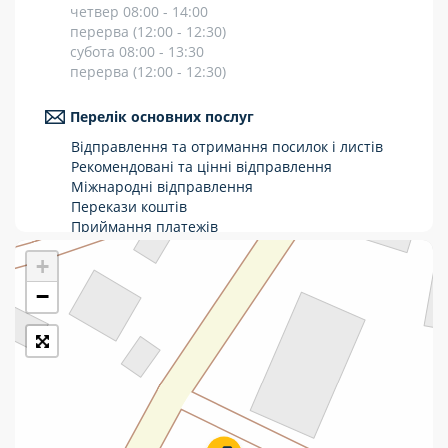
четвер 08:00 - 14:00
Укрпошта Стандарт/тариф «Базовий»
перерва (12:00 - 12:30)
субота 08:00 - 13:30
Доставка за межі України
перерва (12:00 - 12:30)
Прийом вантажів
Перелік основних послуг
Фінансові послуги:
Відправлення та отримання посилок і листів
Рекомендовані та цінні відправлення
Міжнародні відправлення
Термінові перекази
Перекази коштів
Приймання платежів
Перекази
Поповнення мобільного рахунку
+
Оформлення передплати на газети та
Комунальні та інші платежі
журнали
−
Послуги страхування
Операції з карткою: поповнення/зняття
готівки
Виплата пенсій та соціальних допомог
Продаж товарів
Продаж марок та паковання