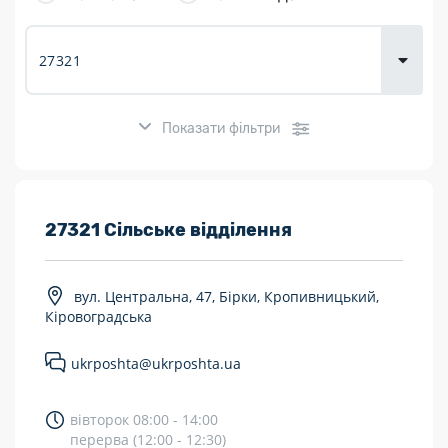
товарів для
городу
Показати фільтри
Розклад роботи:
27321 Сільське відділення
7 днів на тиждень
вул. Центральна, 47, Бірки, Кропивницький,
Працюють після 19:00
Кіровоградська
Працюють у вихідні
ukrposhta@ukrposhta.ua
Поштові послуги:
вівторок 08:00 - 14:00
Укрпошта Експрес/тариф «Пріоритетний»
перерва (12:00 - 12:30)