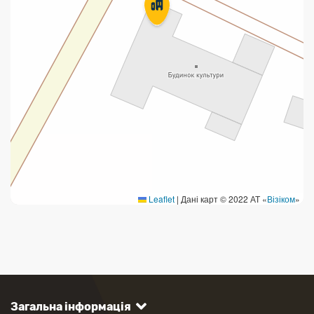
Leaflet
|
Дані карт © 2022 АТ «
Візіком
»
Загальна інформація