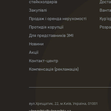
стейкхолдерів
Доста
Закупівлі
Вант
Продаж і оренда нерухомості
Кур’є
Протидія корупції
Розра
Для представників ЗМІ
Новини
Акції
Контакт-центр
Компенсація (рекламація)
вул.Хрещатик, 22, м.Київ, Україна, 01001
ukrposhta@ukrposhta.ua