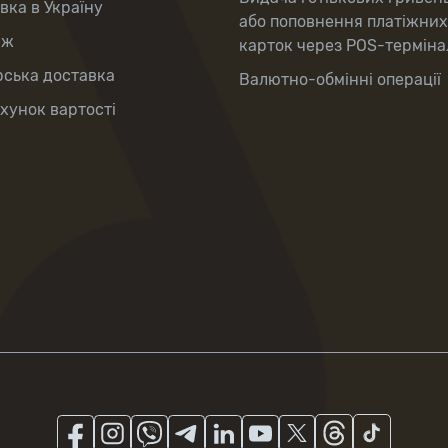
вка в Україну
або поповнення платіжних
аж
карток через POS-терміна
рська доставка
Валютно-обмінні операції
хунок вартості