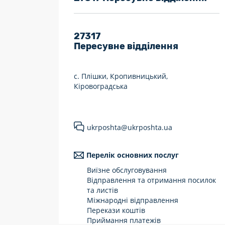
7 днів на тиждень
Працюють після 19:00
27317
Пересувне відділення
Працюють у вихідні
с. Плішки, Кропивницький,
Кіровоградська
ukrposhta@ukrposhta.ua
Перелік основних послуг
Виїзне обслуговування
Відправлення та отримання посилок
та листів
Міжнародні відправлення
Перекази коштів
Приймання платежів