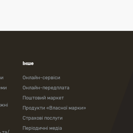
Інше
зи
Онлайн-сервіси
еми
Онлайн-передплата
Поштовий маркет
іжні
Продукти «Власної марки»
Страхові послуги
Періодичні медіа
 та/