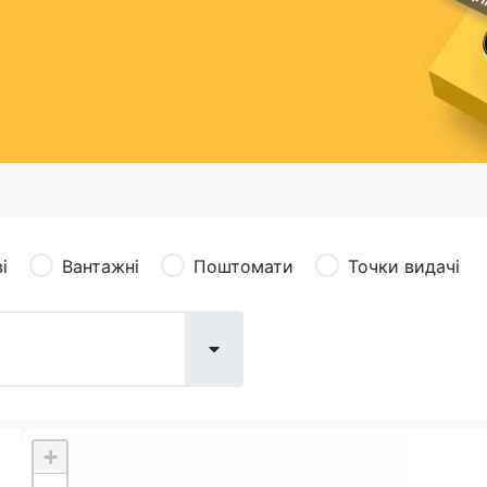
сація (рекламація)
Валютно-обмінні операції
і
Вантажні
Поштомати
Точки видачі
+
Поштові послуги:
Фіна