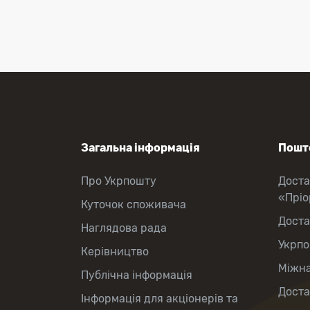
Поповнення мобільного рахунку
Оформлення передплати на газети
та журнали
Зняття готівки з картки
Виплата пенсій та соціальних
допомог
Продаж товарів
Загальна інформація
Пошто
Про Укрпошту
Доста
«Прі
Куточок споживача
Доста
Наглядова рада
Укрпо
Керівництво
Міжна
Публічна інформація
Доста
Інформація для акціонерів та