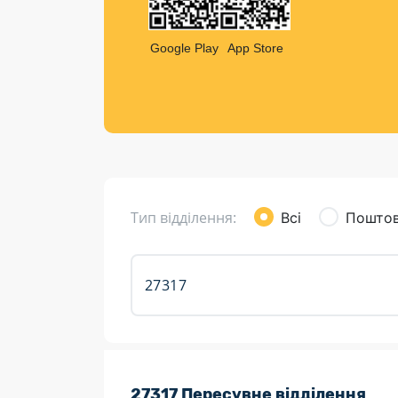
Компен
Листи та листівки
Google Play
App Store
Кур’єрська доставка
Паковання
Доставка з інтернет-магазинів
Доставка товарів для городу
Тип відділення:
Всі
Поштов
Розклад роботи:
27317 Пересувне відділення