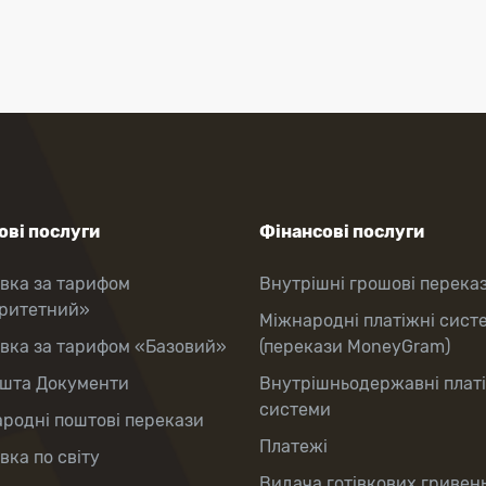
ві послуги
Фінансові послуги
вка за тарифом
Внутрішні грошові перека
оритетний»
Міжнародні платіжні сист
вка за тарифом «Базовий»
(перекази MoneyGram)
шта Документи
Внутрішньодержавні плат
системи
родні поштові перекази
Платежі
вка по світу
Видача готівкових гривень