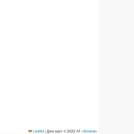
ермінові перекази
ерекази
омунальні та інші платежі
Leaflet
|
Дані карт © 2022 АТ «
Візіком
»