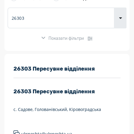
товарів для
городу
Показати фільтри
Розклад роботи:
26303 Пересувне відділення
7 днів на тиждень
26303
Пересувне відділення
Працюють після 19:00
Працюють у вихідні
с. Садове, Голованівський, Кіровоградська
Поштові послуги:
Укрпошта Експрес/тариф «Пріоритетний»
ukrposhta@ukrposhta.ua