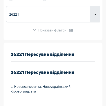
товарів для
городу
Показати фільтри
Розклад роботи:
26221 Пересувне відділення
7 днів на тиждень
26221
Пересувне відділення
Працюють після 19:00
Працюють у вихідні
с. Нововознесенка, Новоукраїнський,
Кіровоградська
Поштові послуги:
Укрпошта Експрес/тариф «Пріоритетний»