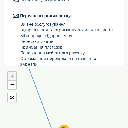
Укрпошта Стандарт/тариф «Базовий»
Перелік основних послуг
Доставка за межі України
Виїзне обслуговування
Прийом вантажів
Відправлення та отримання посилок та листів
Міжнародні відправлення
Фінансові послуги:
Перекази коштів
Приймання платежів
Поповнення мобільного рахунку
Термінові перекази
Оформлення передплати на газети та
журнали
Перекази
Зняття готівки з картки
+
Виплата пенсій та соціальних допомог
Комунальні та інші платежі
Продаж товарів
−