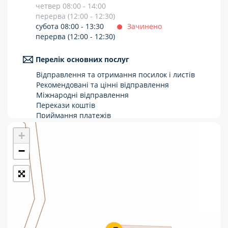
четвер 08:00 - 14:00
Укрпошта Стандарт/тариф «Базовий»
перерва (12:00 - 12:30)
субота 08:00 - 13:30
Зачинено
Доставка за межі України
перерва (12:00 - 12:30)
Прийом вантажів
Перелік основних послуг
Фінансові послуги:
Відправлення та отримання посилок і листів
Рекомендовані та цінні відправлення
Міжнародні відправлення
Термінові перекази
Перекази коштів
Приймання платежів
Перекази
Поповнення мобільного рахунку
+
Оформлення передплати на газети та
Комунальні та інші платежі
журнали
−
Послуги страхування
Операції з карткою: поповнення/зняття
готівки
Виплата пенсій та соціальних допомог
Продаж товарів
Продаж марок та паковання