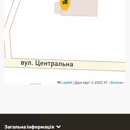
Leaflet
|
Дані карт © 2022 АТ «
Візіком
»
Загальна інформація