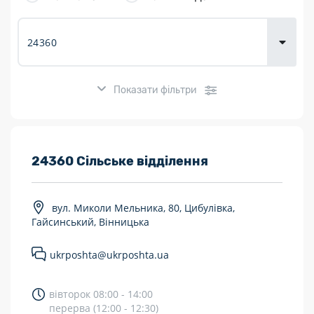
товарів для
городу
Показати фільтри
Розклад роботи:
24360 Сільське відділення
7 днів на тиждень
вул. Миколи Мельника, 80, Цибулівка,
Працюють після 19:00
Гайсинський, Вінницька
Працюють у вихідні
ukrposhta@ukrposhta.ua
Поштові послуги:
вівторок 08:00 - 14:00
Укрпошта Експрес/тариф «Пріоритетний»
перерва (12:00 - 12:30)