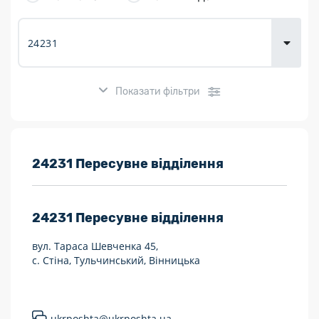
товарів для
городу
Показати фільтри
Розклад роботи:
24231 Пересувне відділення
7 днів на тиждень
24231
Пересувне відділення
Працюють після 19:00
вул. Тараса Шевченка 45,
Працюють у вихідні
с. Стіна, Тульчинський, Вінницька
Поштові послуги:
Укрпошта Експрес/тариф «Пріоритетний»
ukrposhta@ukrposhta.ua