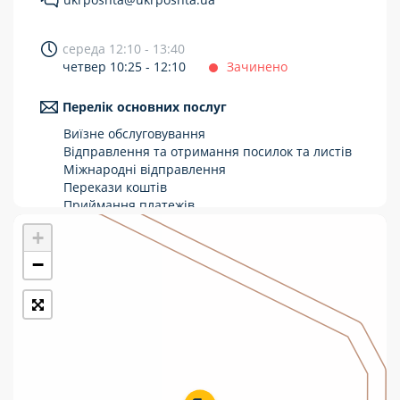
Укрпошта Стандарт/тариф «Базовий»
середа 12:10 - 13:40
Доставка за межі України
четвер 10:25 - 12:10
Зачинено
Прийом вантажів
Перелік основних послуг
Фінансові послуги:
Виїзне обслуговування
Відправлення та отримання посилок та листів
Міжнародні відправлення
Термінові перекази
Перекази коштів
Перекази
Приймання платежів
Поповнення мобільного рахунку
+
Комунальні та інші платежі
Оформлення передплати на газети та
журнали
−
Зняття готівки з картки
Виплата пенсій та соціальних допомог
Продаж товарів