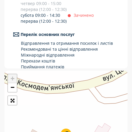
четвер 09:00 - 15:00
Укрпошта Стандарт/тариф «Базовий»
перерва (12:00 - 12:30)
субота 09:00 - 14:30
Зачинено
Доставка за межі України
перерва (12:00 - 12:30)
Прийом вантажів
Перелік основних послуг
Фінансові послуги:
Відправлення та отримання посилок і листів
Рекомендовані та цінні відправлення
Міжнародні відправлення
Термінові перекази
Перекази коштів
Приймання платежів
Перекази
Поповнення мобільного рахунку
+
Оформлення передплати на газети та
Комунальні та інші платежі
журнали
−
Послуги страхування
Операції з карткою: поповнення/зняття
готівки
Виплата пенсій та соціальних допомог
Продаж товарів
Продаж марок та паковання