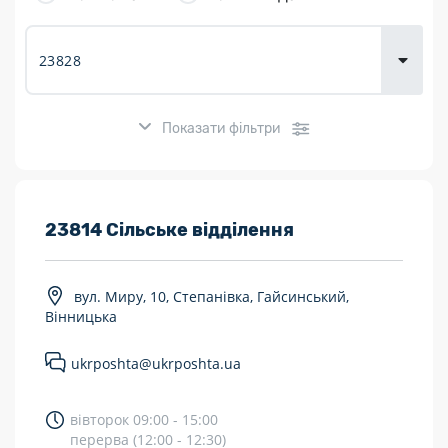
товарів для
городу
Показати фільтри
Розклад роботи:
23814 Сільське відділення
7 днів на тиждень
вул. Миру, 10, Степанівка, Гайсинський,
Працюють після 19:00
Вінницька
Працюють у вихідні
ukrposhta@ukrposhta.ua
Поштові послуги:
вівторок 09:00 - 15:00
Укрпошта Експрес/тариф «Пріоритетний»
перерва (12:00 - 12:30)