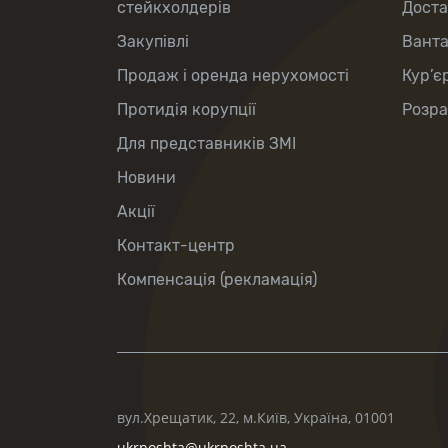
стейкхолдерів
Доста
Закупівлі
Вант
Продаж і оренда нерухомості
Кур’є
Протидія корупції
Розра
Для представників ЗМІ
Новини
Акції
Контакт-центр
Компенсація (рекламація)
вул.Хрещатик, 22, м.Київ, Україна, 01001
ukrposhta@ukrposhta.ua