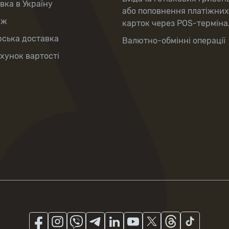
вка в Україну
або поповнення платіжних
аж
карток через POS-терміна
рська доставка
Валютно-обмінні операції
хунок вартості