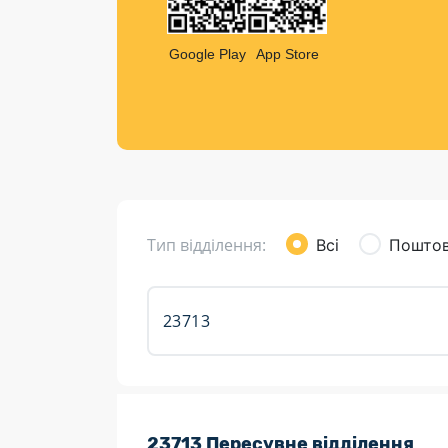
Компен
Листи та листівки
Google Play
App Store
Кур’єрська доставка
Паковання
Доставка з інтернет-магазинів
Доставка товарів для городу
Тип відділення:
Всі
Поштов
Розклад роботи:
23713 Пересувне відділення