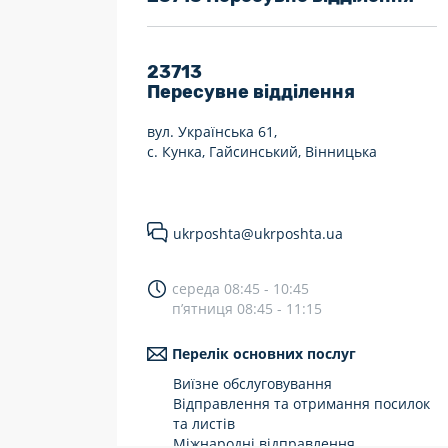
7 днів на тиждень
Працюють після 19:00
23713
Пересувне відділення
Працюють у вихідні
вул. Українська 61,
с. Кунка, Гайсинський, Вінницька
ukrposhta@ukrposhta.ua
середа 08:45 - 10:45
п’ятниця 08:45 - 11:15
Перелік основних послуг
Виїзне обслуговування
Відправлення та отримання посилок
та листів
Міжнародні відправлення