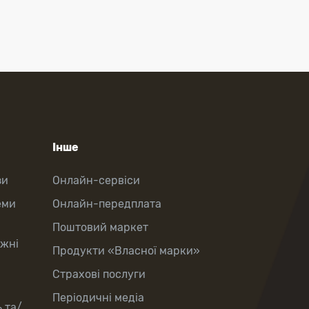
Інше
зи
Онлайн-сервіси
еми
Онлайн-передплата
Поштовий маркет
іжні
Продукти «Власної марки»
Страхові послуги
Періодичні медіа
 та/