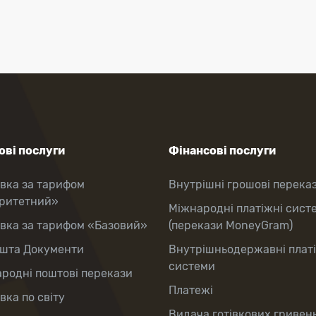
ві послуги
Фінансові послуги
вка за тарифом
Внутрішні грошові перека
оритетний»
Міжнародні платіжні сист
вка за тарифом «Базовий»
(перекази MoneyGram)
шта Документи
Внутрішньодержавні плат
системи
родні поштові перекази
Платежі
вка по світу
Видача готівкових гривень