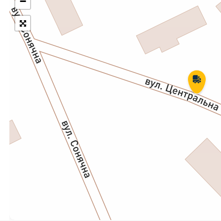
−
Укрпошта Експрес/тариф
Т
«Пріоритетний»
П
Укрпошта Стандарт/тариф «Базовий»
К
Доставка за межі України
Прийом вантажів