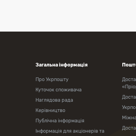
Перекази коштів
Приймання платежів
Поповнення мобільного рахунку
Оформлення передплати на газети
та журнали
Зняття готівки з картки
Виплата пенсій та соціальних
допомог
Продаж товарів
Загальна інформація
Пошто
Про Укрпошту
Доста
«Прі
Куточок споживача
Доста
Наглядова рада
Укрпо
Керівництво
Міжна
Публічна інформація
Доста
Інформація для акціонерів та