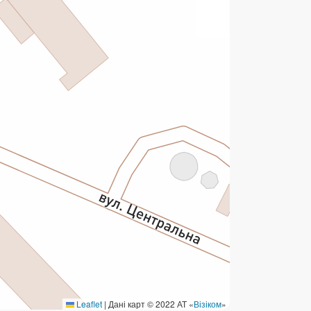
ермінові перекази
ерекази
омунальні та інші платежі
Leaflet
|
Дані карт © 2022 АТ «
Візіком
»