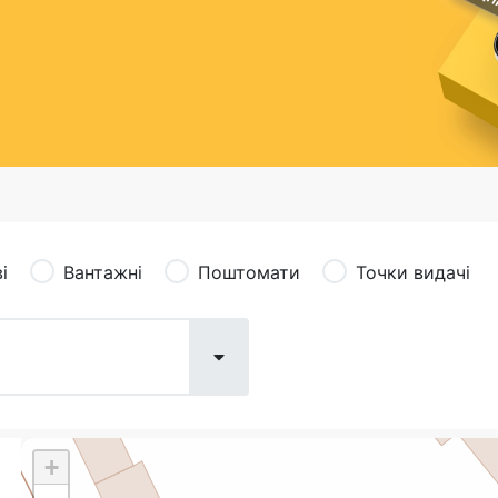
сація (рекламація)
Валютно-обмінні операції
і
Вантажні
Поштомати
Точки видачі
+
Поштові послуги:
Фіна