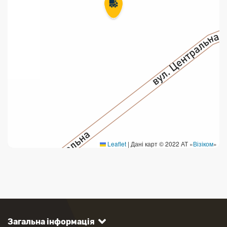
Leaflet
|
Дані карт © 2022 АТ «
Візіком
»
Загальна інформація