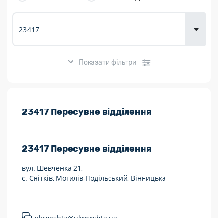
товарів для
городу
Показати фільтри
Розклад роботи:
23417 Пересувне відділення
7 днів на тиждень
23417
Пересувне відділення
Працюють після 19:00
вул. Шевченка 21,
Працюють у вихідні
с. Снітків, Могилів-Подільський, Вінницька
Поштові послуги:
Укрпошта Експрес/тариф «Пріоритетний»
ukrposhta@ukrposhta.ua