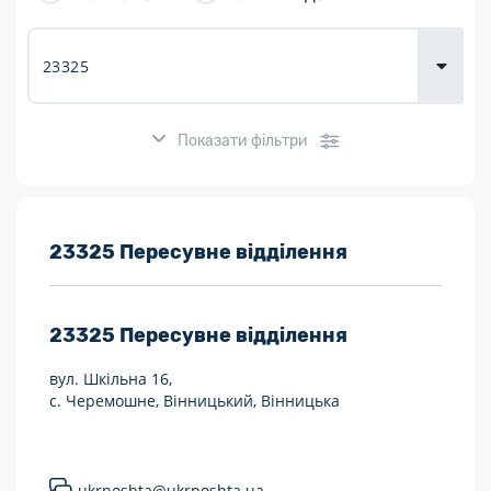
товарів для
городу
Показати фільтри
Розклад роботи:
23325 Пересувне відділення
7 днів на тиждень
23325
Пересувне відділення
Працюють після 19:00
вул. Шкільна 16,
Працюють у вихідні
с. Черемошне, Вінницький, Вінницька
Поштові послуги:
Укрпошта Експрес/тариф «Пріоритетний»
ukrposhta@ukrposhta.ua