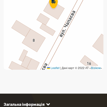
Leaflet
|
Дані карт © 2022 АТ «
Візіком
»
Загальна інформація