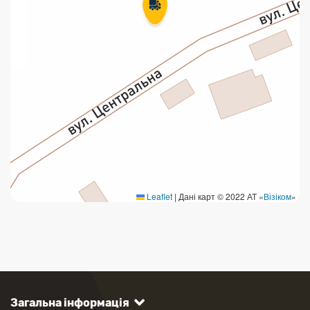
Leaflet
|
Дані карт © 2022 АТ «
Візіком
»
Загальна інформація