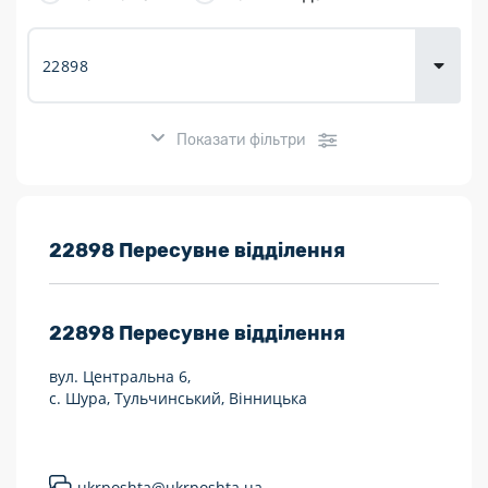
товарів для
городу
Показати фільтри
Розклад роботи:
22898 Пересувне відділення
7 днів на тиждень
22898
Пересувне відділення
Працюють після 19:00
вул. Центральна 6,
Працюють у вихідні
с. Шура, Тульчинський, Вінницька
Поштові послуги:
Укрпошта Експрес/тариф «Пріоритетний»
ukrposhta@ukrposhta.ua