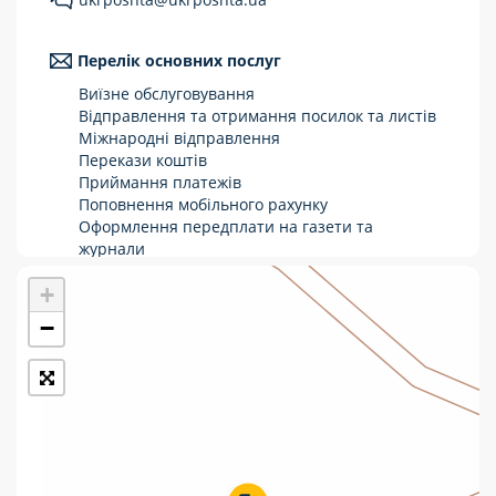
Укрпошта Стандарт/тариф «Базовий»
Перелік основних послуг
Доставка за межі України
Виїзне обслуговування
Прийом вантажів
Відправлення та отримання посилок та листів
Міжнародні відправлення
Фінансові послуги:
Перекази коштів
Приймання платежів
Поповнення мобільного рахунку
Термінові перекази
Оформлення передплати на газети та
журнали
Перекази
Зняття готівки з картки
+
Виплата пенсій та соціальних допомог
Комунальні та інші платежі
Продаж товарів
−