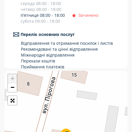
середа 08:00 - 18:00
Укрпошта Стандарт/тариф «Базовий»
четвер 08:00 - 18:00
п’ятниця 08:00 - 18:00
Зачинено
Доставка за межі України
субота 09:00 - 18:00
Прийом вантажів
Перелік основних послуг
Фінансові послуги:
Відправлення та отримання посилок і листів
Рекомендовані та цінні відправлення
Міжнародні відправлення
Термінові перекази
Перекази коштів
Приймання платежів
Перекази
Поповнення мобільного рахунку
+
Оформлення передплати на газети та
Комунальні та інші платежі
журнали
−
Послуги страхування
Операції з карткою: поповнення/зняття
готівки
Виплата пенсій та соціальних допомог
Продаж товарів
Продаж марок та паковання