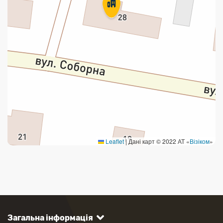
Leaflet
|
Дані карт © 2022 АТ «
Візіком
»
Загальна інформація