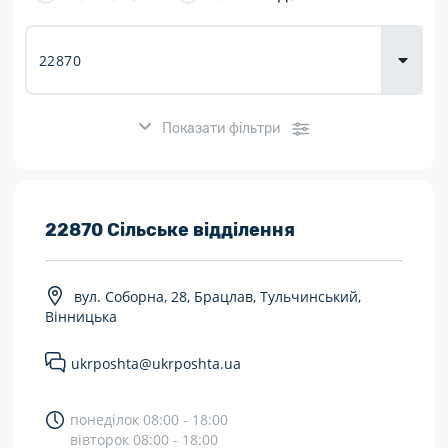
товарів для
городу
Показати фільтри
Розклад роботи:
22870 Сільське відділення
7 днів на тиждень
вул. Соборна, 28, Брацлав, Тульчинський,
Працюють після 19:00
Вінницька
Працюють у вихідні
ukrposhta@ukrposhta.ua
Поштові послуги:
понеділок 08:00 - 18:00
Укрпошта Експрес/тариф «Пріоритетний»
вівторок 08:00 - 18:00