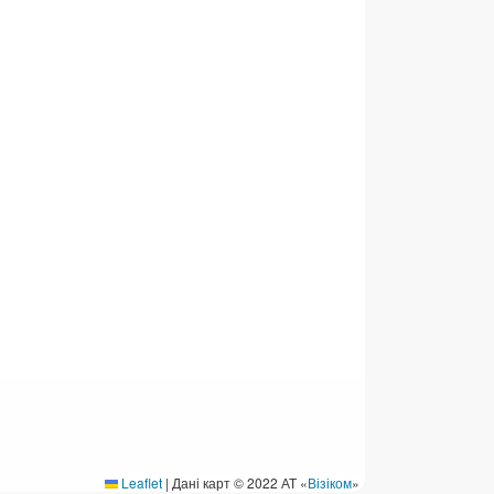
ермінові перекази
ерекази
омунальні та інші платежі
Leaflet
|
Дані карт © 2022 АТ «
Візіком
»