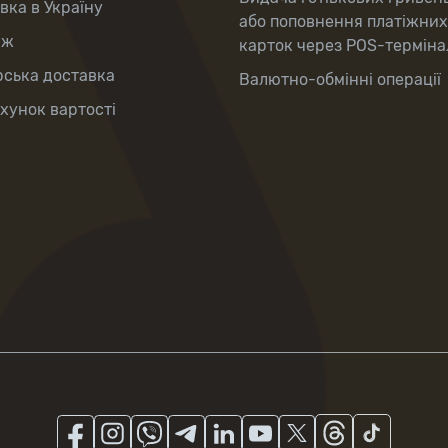
вка в Україну
або поповнення платіжних
аж
карток через POS-терміна
рська доставка
Валютно-обмінні операції
хунок вартості