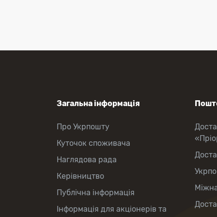
Перекази коштів
Приймання платежів
Поповнення мобільного рахунку
Оформлення передплати на газети
та журнали
Зняття готівки з картки
Виплата пенсій та соціальних
допомог
Продаж товарів
Загальна інформація
Пошто
Про Укрпошту
Доста
«Прі
Куточок споживача
Доста
Наглядова рада
Укрпо
Керівництво
Міжна
Публічна інформація
Доста
Інформація для акціонерів та