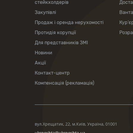
стейкхолдерів
Доста
Закупівлі
Вант
Продаж і оренда нерухомості
Кур’є
Протидія корупції
Розра
Для представників ЗМІ
Новини
Акції
Контакт-центр
Компенсація (рекламація)
вул.Хрещатик, 22, м.Київ, Україна, 01001
ukrposhta@ukrposhta.ua