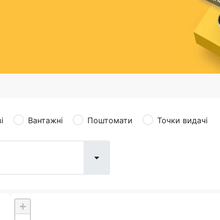
сація (рекламація)
Валютно-обмінні операції
і
Вантажні
Поштомати
Точки видачі
+
Поштові послуги:
Фіна