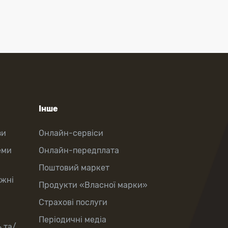
Інше
зи
Онлайн-сервіси
еми
Онлайн-передплата
Поштовий маркет
іжні
Продукти «Власної марки»
Страхові послуги
Періодичні медіа
 та/