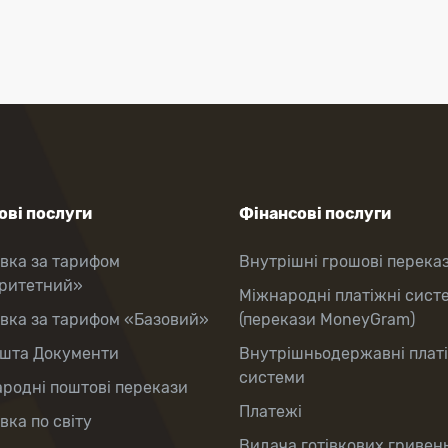
ві послуги
Фінансові послуги
вка за тарифом
Внутрішні грошові перека
оритетний»
Міжнародні платіжні сист
вка за тарифом «Базовий»
(перекази MoneyGram)
шта Документи
Внутрішньодержавні плат
системи
родні поштові перекази
Платежі
вка по світу
Видача готівкових гривень