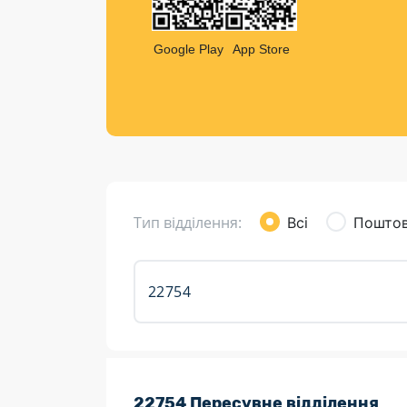
Компен
Листи та листівки
Google Play
App Store
Кур’єрська доставка
Паковання
Доставка з інтернет-магазинів
Доставка товарів для городу
Тип відділення:
Всі
Поштов
Розклад роботи:
22754 Пересувне відділення