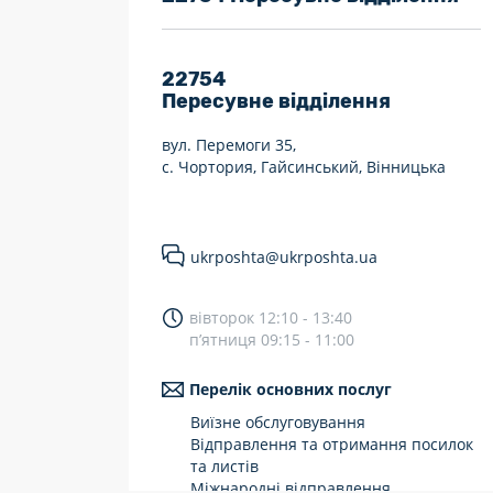
7 днів на тиждень
Працюють після 19:00
22754
Пересувне відділення
Працюють у вихідні
вул. Перемоги 35,
с. Чортория, Гайсинський, Вінницька
ukrposhta@ukrposhta.ua
вівторок 12:10 - 13:40
п’ятниця 09:15 - 11:00
Перелік основних послуг
Виїзне обслуговування
Відправлення та отримання посилок
та листів
Міжнародні відправлення