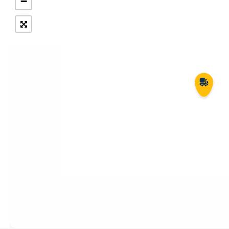
−
Укрпошта Експрес/тариф
Т
«Пріоритетний»
П
Укрпошта Стандарт/тариф «Базовий»
К
Доставка за межі України
Прийом вантажів