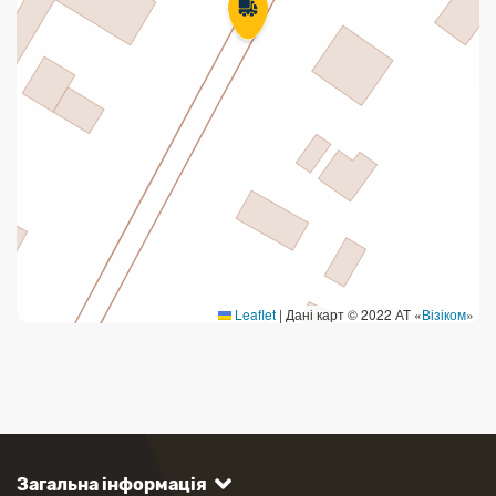
Leaflet
|
Дані карт © 2022 АТ «
Візіком
»
Загальна інформація