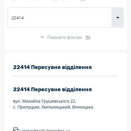
товарів для
городу
Показати фільтри
Розклад роботи:
22414 Пересувне відділення
7 днів на тиждень
22414
Пересувне відділення
Працюють після 19:00
вул. Михайла Грушевського 22,
Працюють у вихідні
с. Прилуцьке, Хмільницький, Вінницька
Поштові послуги:
Укрпошта Експрес/тариф «Пріоритетний»
ukrposhta@ukrposhta.ua