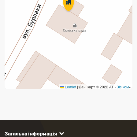
Leaflet
|
Дані карт © 2022 АТ «
Візіком
»
Загальна інформація