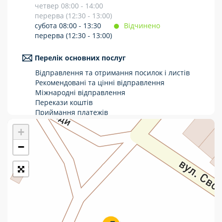
четвер 08:00 - 14:00
Укрпошта Стандарт/тариф «Базовий»
перерва (12:30 - 13:00)
субота 08:00 - 13:30
Відчинено
Доставка за межі України
перерва (12:30 - 13:00)
Прийом вантажів
Перелік основних послуг
Фінансові послуги:
Відправлення та отримання посилок і листів
Рекомендовані та цінні відправлення
Міжнародні відправлення
Термінові перекази
Перекази коштів
Приймання платежів
Перекази
Поповнення мобільного рахунку
+
Оформлення передплати на газети та
Комунальні та інші платежі
журнали
−
Послуги страхування
Операції з карткою: поповнення/зняття
готівки
Виплата пенсій та соціальних допомог
Продаж товарів
Продаж марок та паковання