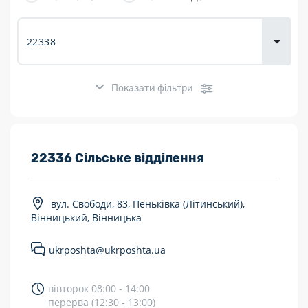
товарів для
городу
Показати фільтри
Розклад роботи:
22336 Сільське відділення
7 днів на тиждень
вул. Свободи, 83, Пеньківка (Літинський),
Працюють після 19:00
Вінницький, Вінницька
Працюють у вихідні
ukrposhta@ukrposhta.ua
Поштові послуги:
вівторок 08:00 - 14:00
Укрпошта Експрес/тариф «Пріоритетний»
перерва (12:30 - 13:00)