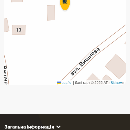
Leaflet
|
Дані карт © 2022 АТ «
Візіком
»
Загальна інформація