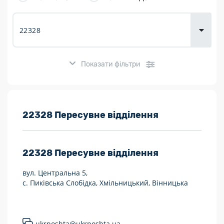
товарів для
городу
Показати фільтри
Розклад роботи:
22328 Пересувне відділення
7 днів на тиждень
22328
Пересувне відділення
Працюють після 19:00
вул. Центральна 5,
Працюють у вихідні
с. Пиківська Слобідка, Хмільницький, Вінницька
Поштові послуги:
Укрпошта Експрес/тариф «Пріоритетний»
ukrposhta@ukrposhta.ua