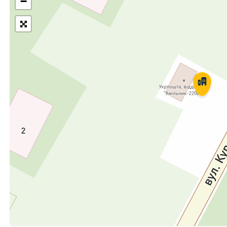
−
Укрпошта Експрес/тариф
Т
«Пріоритетний»
П
Укрпошта Стандарт/тариф «Базовий»
К
Доставка за межі України
Прийом вантажів