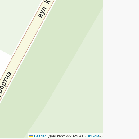
ермінові перекази
ерекази
омунальні та інші платежі
Leaflet
|
Дані карт © 2022 АТ «
Візіком
»