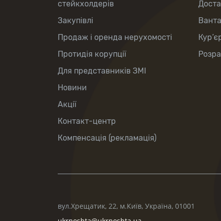
стейкхолдерів
Доста
Закупівлі
Вант
Продаж і оренда нерухомості
Кур’є
Протидія корупції
Розра
Для представників ЗМІ
Новини
Акції
Контакт-центр
Компенсація (рекламація)
вул.Хрещатик, 22, м.Київ, Україна, 01001
ukrposhta@ukrposhta.ua