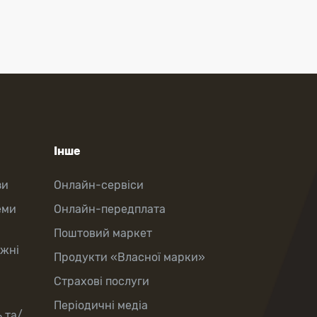
Інше
зи
Онлайн-сервіси
еми
Онлайн-передплата
Поштовий маркет
іжні
Продукти «Власної марки»
Страхові послуги
Періодичні медіа
 та/