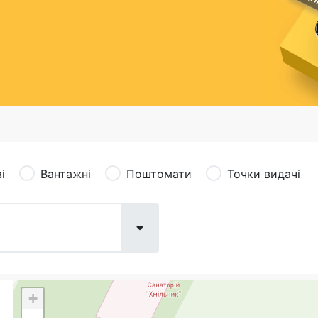
сація (рекламація)
Валютно-обмінні операції
і
Вантажні
Поштомати
Точки видачі
+
Поштові послуги:
Фіна