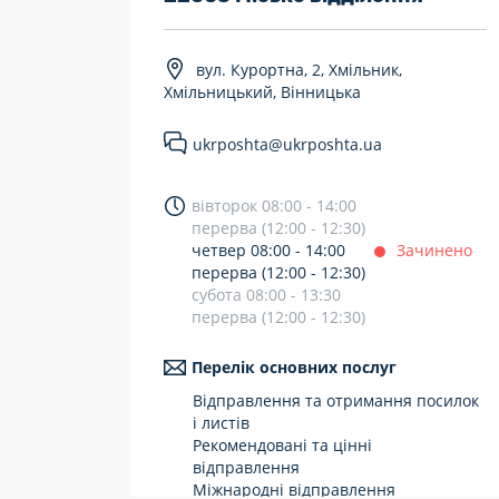
7 днів на тиждень
вул. Курортна, 2, Хмільник,
Працюють після 19:00
Хмільницький, Вінницька
Працюють у вихідні
ukrposhta@ukrposhta.ua
вівторок 08:00 - 14:00
перерва (12:00 - 12:30)
четвер 08:00 - 14:00
Зачинено
перерва (12:00 - 12:30)
субота 08:00 - 13:30
перерва (12:00 - 12:30)
Перелік основних послуг
Відправлення та отримання посилок
і листів
Рекомендовані та цінні
відправлення
Міжнародні відправлення