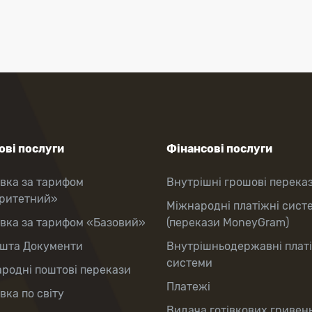
ві послуги
Фінансові послуги
вка за тарифом
Внутрішні грошові перека
оритетний»
Міжнародні платіжні сист
вка за тарифом «Базовий»
(перекази MoneyGram)
шта Документи
Внутрішньодержавні плат
системи
родні поштові перекази
Платежі
вка по світу
Видача готівкових гривень