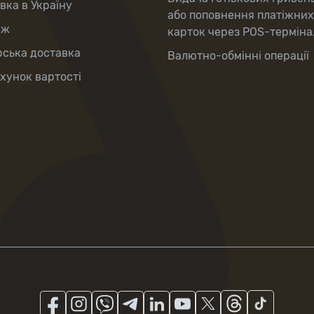
вка в Україну
або поповнення платіжних
аж
карток через POS-терміна
рська доставка
Валютно-обмінні операції
хунок вартості