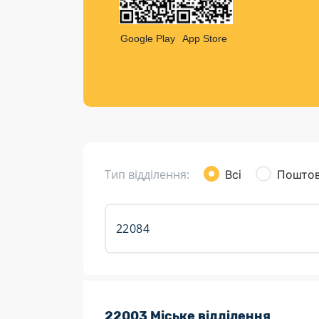
Компен
Листи та листівки
Google Play
App Store
Кур’єрська доставка
Паковання
Доставка з інтернет-магазинів
Доставка товарів для городу
Тип відділення:
Всі
Поштов
Розклад роботи:
22003 Міське відділення