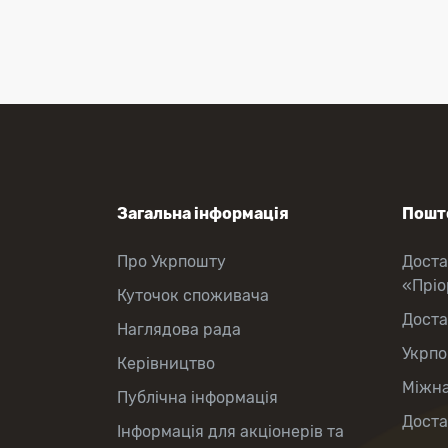
Перекази коштів
Приймання платежів
Поповнення мобільного рахунку
Оформлення передплати на газети
та журнали
Послуги страхування
Операції з карткою: поповнення/
зняття готівки
Виплата пенсій та соціальних
допомог
Продаж товарів
Загальна інформація
Пошто
Продаж марок та паковання
Про Укрпошту
Доста
«Прі
Куточок споживача
Доста
Наглядова рада
Укрпо
Керівництво
Міжна
Публічна інформація
Доста
Інформація для акціонерів та