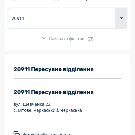
товарів для
городу
Показати фільтри
Розклад роботи:
20911 Пересувне відділення
7 днів на тиждень
20911
Пересувне відділення
Працюють після 19:00
вул. Шевченка 23,
Працюють у вихідні
с. Вітове, Черкаський, Черкаська
Поштові послуги:
Укрпошта Експрес/тариф «Пріоритетний»
ukrposhta@ukrposhta.ua