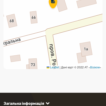
Leaflet
|
Дані карт © 2022 АТ «
Візіком
»
Загальна інформація