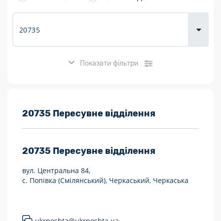
товарів для
городу
Показати фільтри
Розклад роботи:
20735 Пересувне відділення
7 днів на тиждень
20735
Пересувне відділення
Працюють після 19:00
вул. Центральна 84,
Працюють у вихідні
с. Попівка (Смілянський), Черкаський, Черкаська
Поштові послуги:
Укрпошта Експрес/тариф «Пріоритетний»
ukrposhta@ukrposhta.ua