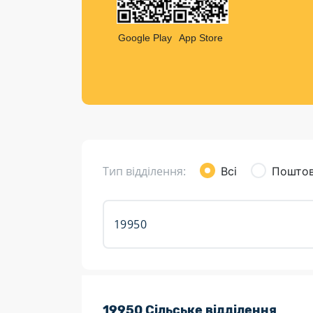
Компен
Листи та листівки
Google Play
App Store
Кур’єрська доставка
Паковання
Доставка з інтернет-магазинів
Доставка товарів для городу
Тип відділення:
Всі
Поштов
Розклад роботи:
19950 Сільське відділення