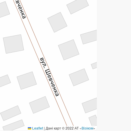
ермінові перекази
ерекази
омунальні та інші платежі
Leaflet
|
Дані карт © 2022 АТ «
Візіком
»