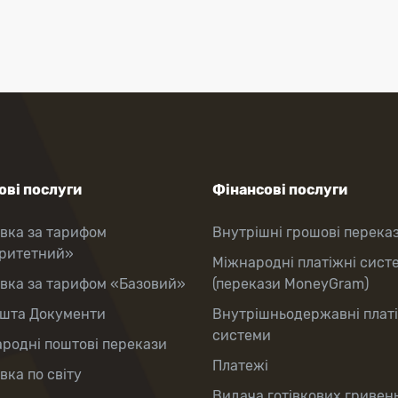
ві послуги
Фінансові послуги
вка за тарифом
Внутрішні грошові перека
оритетний»
Міжнародні платіжні сист
вка за тарифом «Базовий»
(перекази MoneyGram)
шта Документи
Внутрішньодержавні плат
системи
родні поштові перекази
Платежі
вка по світу
Видача готівкових гривень