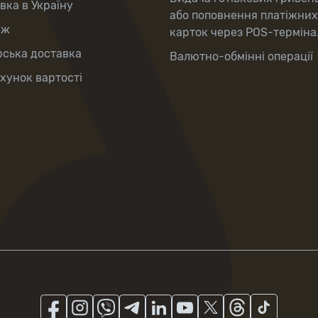
вка в Україну
або поповнення платіжних
аж
карток через POS-терміна
рська доставка
Валютно-обмінні операції
хунок вартості