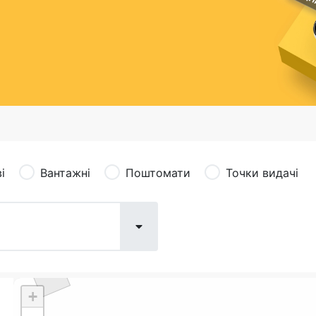
сація (рекламація)
Валютно-обмінні операції
і
Вантажні
Поштомати
Точки видачі
+
Поштові послуги:
Фіна