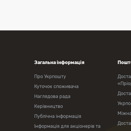
і листів
Рекомендовані та цінні
відправлення
Міжнародні відправлення
Перекази коштів
Приймання платежів
Поповнення мобільного рахунку
Оформлення передплати на газети
та журнали
Послуги страхування
Операції з карткою: поповнення/
Загальна інформація
Пошто
зняття готівки
Виплата пенсій та соціальних
Про Укрпошту
Доста
допомог
«Прі
Продаж товарів
Куточок споживача
Продаж марок та паковання
Доста
Наглядова рада
Укрпо
Керівництво
Міжна
Публічна інформація
Доста
Інформація для акціонерів та