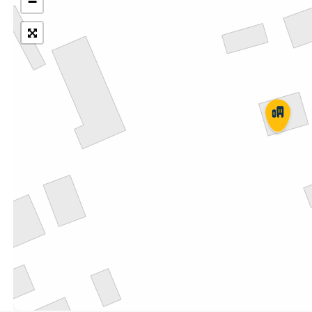
−
Укрпошта Експрес/тариф
Т
«Пріоритетний»
П
Укрпошта Стандарт/тариф «Базовий»
К
Доставка за межі України
Прийом вантажів