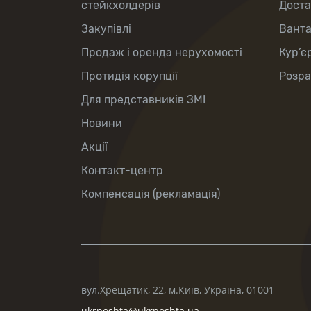
стейкхолдерів
Доста
Закупівлі
Вант
Продаж і оренда нерухомості
Кур’є
Протидія корупції
Розра
Для представників ЗМІ
Новини
Акції
Контакт-центр
Компенсація (рекламація)
вул.Хрещатик, 22, м.Київ, Україна, 01001
ukrposhta@ukrposhta.ua