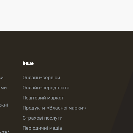
Інше
зи
Онлайн-сервіси
еми
Онлайн-передплата
Поштовий маркет
іжні
Продукти «Власної марки»
Страхові послуги
Періодичні медіа
 та/