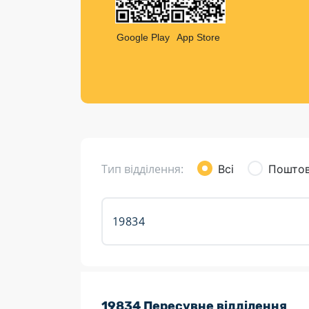
Компен
Листи та листівки
Google Play
App Store
Кур’єрська доставка
Паковання
Доставка з інтернет-магазинів
Доставка товарів для городу
Тип відділення:
Всі
Поштов
Розклад роботи:
19834 Пересувне відділення