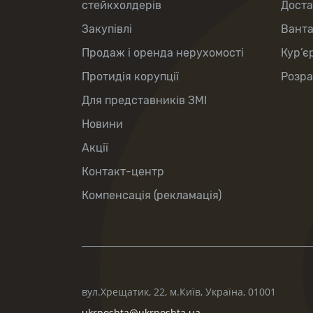
стейкхолдерів
Доста
Закупівлі
Вант
Продаж і оренда нерухомості
Кур’є
Протидія корупції
Розра
Для представників ЗМІ
Новини
Акції
Контакт-центр
Компенсація (рекламація)
вул.Хрещатик, 22, м.Київ, Україна, 01001
ukrposhta@ukrposhta.ua