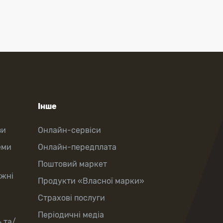
Інше
зи
Онлайн-сервіси
еми
Онлайн-передплата
Поштовий маркет
іжні
Продукти «Власної марки»
Страхові послуги
Періодичні медіа
 та/