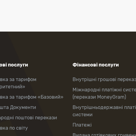
ві послуги
Фінансові послуги
вка за тарифом
Внутрішні грошові перека
оритетний»
Міжнародні платіжні сист
вка за тарифом «Базовий»
(перекази MoneyGram)
шта Документи
Внутрішньодержавні плат
системи
родні поштові перекази
Платежі
вка по світу
Видача готівкових гривень