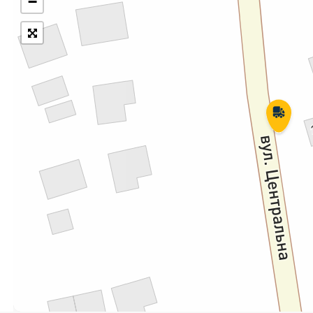
−
Укрпошта Експрес/тариф
Т
«Пріоритетний»
П
Укрпошта Стандарт/тариф «Базовий»
К
Доставка за межі України
Прийом вантажів