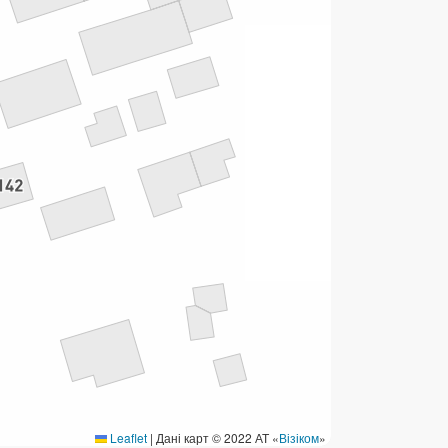
ермінові перекази
ерекази
омунальні та інші платежі
Leaflet
|
Дані карт © 2022 АТ «
Візіком
»