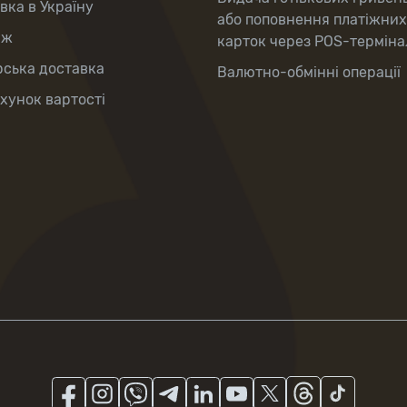
вка в Україну
або поповнення платіжних
аж
карток через POS-терміна
рська доставка
Валютно-обмінні операції
хунок вартості