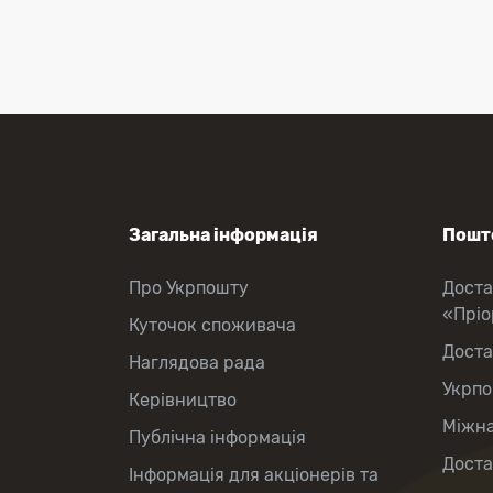
Перекази коштів
Приймання платежів
Поповнення мобільного рахунку
Оформлення передплати на газети
та журнали
Зняття готівки з картки
Виплата пенсій та соціальних
допомог
Продаж товарів
Загальна інформація
Пошто
Про Укрпошту
Доста
«Прі
Куточок споживача
Доста
Наглядова рада
Укрпо
Керівництво
Міжна
Публічна інформація
Доста
Інформація для акціонерів та