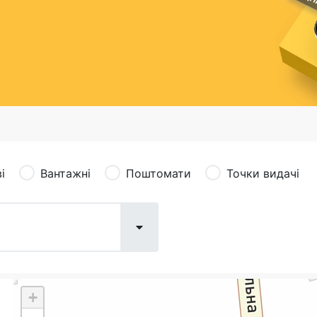
сація (рекламація)
Валютно-обмінні операції
і
Вантажні
Поштомати
Точки видачі
+
Поштові послуги:
Фіна