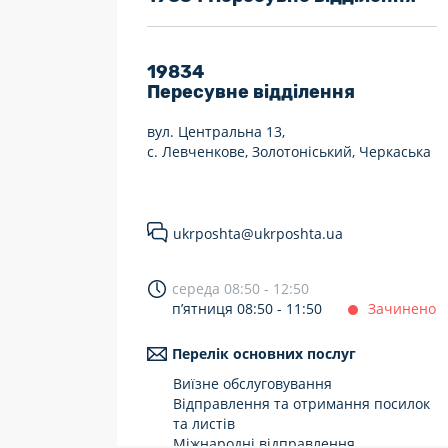
7 днів на тиждень
Працюють після 19:00
19834
Пересувне відділення
Працюють у вихідні
вул. Центральна 13,
с. Левченкове, Золотоніський, Черкаська
ukrposhta@ukrposhta.ua
середа 08:50 - 12:50
п’ятниця 08:50 - 11:50
Зачинено
Перелік основних послуг
Виїзне обслуговування
Відправлення та отримання посилок
та листів
Міжнародні відправлення