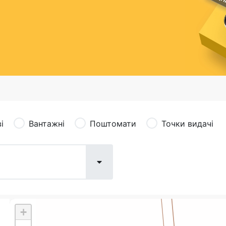
сація (рекламація)
Валютно-обмінні операції
і
Вантажні
Поштомати
Точки видачі
+
Поштові послуги:
Фіна