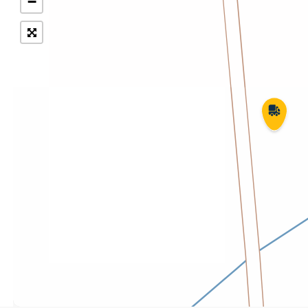
−
Укрпошта Експрес/тариф
Т
«Пріоритетний»
П
Укрпошта Стандарт/тариф «Базовий»
К
Доставка за межі України
Прийом вантажів