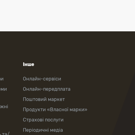
Інше
зи
Онлайн-сервіси
еми
Онлайн-передплата
Поштовий маркет
іжні
Продукти «Власної марки»
Страхові послуги
Періодичні медіа
 та/