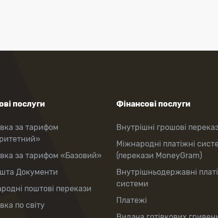
ві послуги
Фінансові послуги
вка за тарифом
Внутрішні грошові перека
оритетний»
Міжнародні платіжні сист
вка за тарифом «Базовий»
(перекази MoneyGram)
шта Документи
Внутрішньодержавні плат
системи
родні поштові перекази
Платежі
вка по світу
Видача готівкових гривень