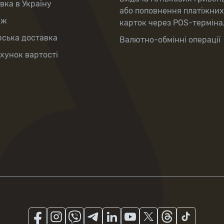
вка в Україну
або поповнення платіжних
аж
карток через POS-терміна
рська доставка
Валютно-обмінні операції
хунок вартості