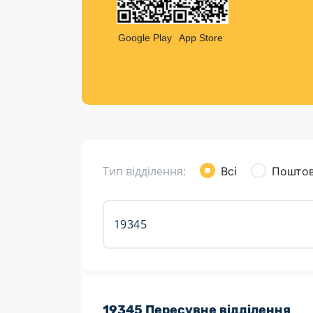
Компен
Листи та листівки
Google Play
App Store
Кур’єрська доставка
Паковання
Доставка з інтернет-магазинів
Доставка товарів для городу
Тип відділення:
Всі
Поштов
Розклад роботи:
19345 Пересувне відділення