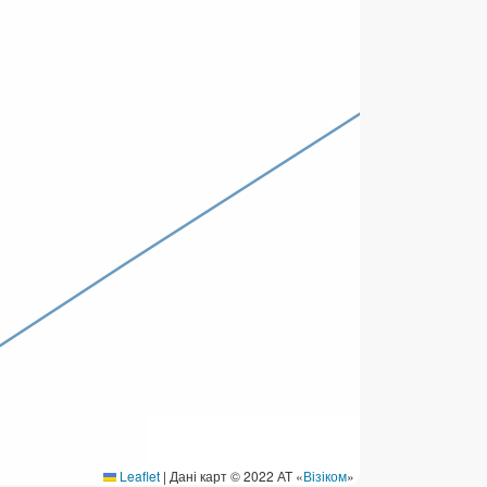
ермінові перекази
ерекази
омунальні та інші платежі
Leaflet
|
Дані карт © 2022 АТ «
Візіком
»