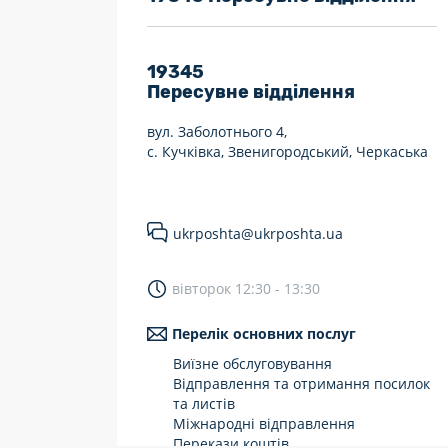
7 днів на тиждень
Працюють після 19:00
19345
Пересувне відділення
Працюють у вихідні
вул. Заболотнього 4,
с. Кучківка, Звенигородський, Черкаська
ukrposhta@ukrposhta.ua
вівторок 12:30 - 13:30
Перелік основних послуг
Виїзне обслуговування
Відправлення та отримання посилок
та листів
Міжнародні відправлення
Перекази коштів