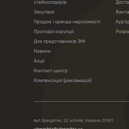
стейкхолдерів
Доста
Закупівлі
Вант
Продаж і оренда нерухомості
Кур’є
Протидія корупції
Розра
Для представників ЗМІ
Новини
Акції
Контакт-центр
Компенсація (рекламація)
вул.Хрещатик, 22, м.Київ, Україна, 01001
ukrposhta@ukrposhta.ua