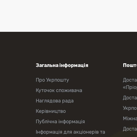
Приймання платежів
Поповнення мобільного рахунку
Оформлення передплати на газети
та журнали
Зняття готівки з картки
Виплата пенсій та соціальних
допомог
Продаж товарів
Загальна інформація
Пошто
Про Укрпошту
Доста
«Прі
Куточок споживача
Доста
Наглядова рада
Укрпо
Керівництво
Міжна
Публічна інформація
Доста
Інформація для акціонерів та