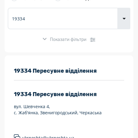
товарів для
городу
Показати фільтри
Розклад роботи:
19334 Пересувне відділення
7 днів на тиждень
19334
Пересувне відділення
Працюють після 19:00
вул. Шевченка 4,
Працюють у вихідні
с. Жаб'янка, Звенигородський, Черкаська
Поштові послуги:
Укрпошта Експрес/тариф «Пріоритетний»
ukrposhta@ukrposhta.ua