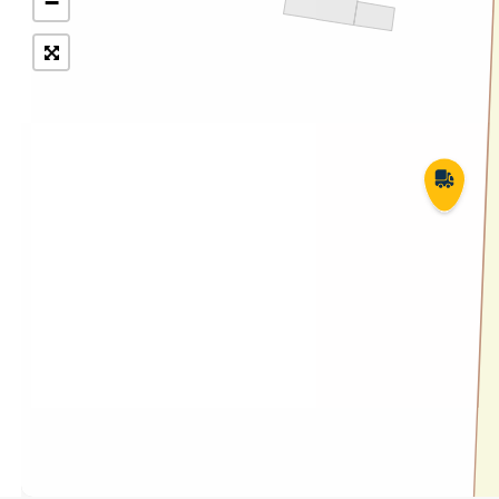
−
Укрпошта Експрес/тариф
Т
«Пріоритетний»
П
Укрпошта Стандарт/тариф «Базовий»
К
Доставка за межі України
Прийом вантажів