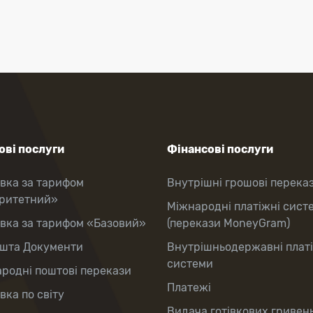
ві послуги
Фінансові послуги
вка за тарифом
Внутрішні грошові перека
оритетний»
Міжнародні платіжні сист
вка за тарифом «Базовий»
(перекази MoneyGram)
шта Документи
Внутрішньодержавні плат
системи
родні поштові перекази
Платежі
вка по світу
Видача готівкових гривень