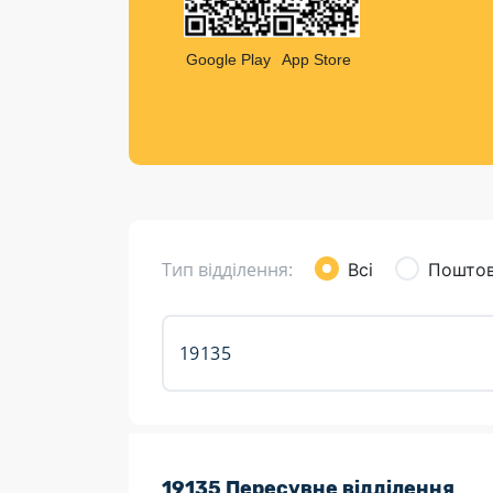
Компен
Листи та листівки
Google Play
App Store
Кур’єрська доставка
Паковання
Доставка з інтернет-магазинів
Доставка товарів для городу
Тип відділення:
Всі
Поштов
Розклад роботи:
19135 Пересувне відділення