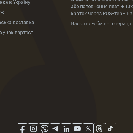
вка в Україну
або поповнення платіжних
аж
карток через POS-терміна
рська доставка
Валютно-обмінні операції
хунок вартості