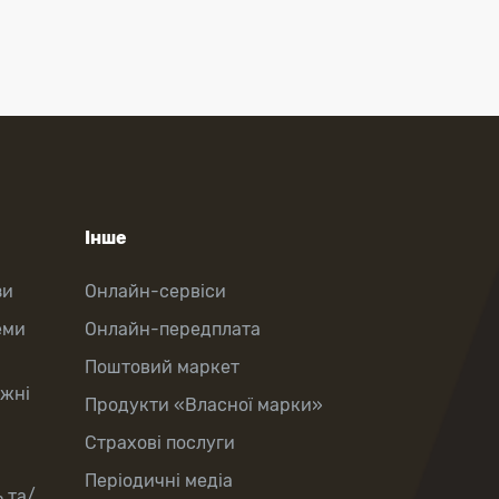
Інше
зи
Онлайн-сервіси
еми
Онлайн-передплата
Поштовий маркет
іжні
Продукти «Власної марки»
Страхові послуги
Періодичні медіа
 та/