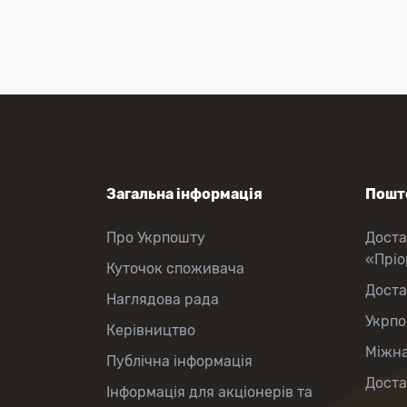
Перекази коштів
Приймання платежів
Поповнення мобільного рахунку
Оформлення передплати на газети
та журнали
Зняття готівки з картки
Виплата пенсій та соціальних
допомог
Продаж товарів
Загальна інформація
Пошто
Про Укрпошту
Доста
«Прі
Куточок споживача
Доста
Наглядова рада
Укрпо
Керівництво
Міжна
Публічна інформація
Доста
Інформація для акціонерів та