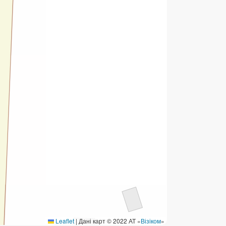
ермінові перекази
ерекази
омунальні та інші платежі
Leaflet
|
Дані карт © 2022 АТ «
Візіком
»