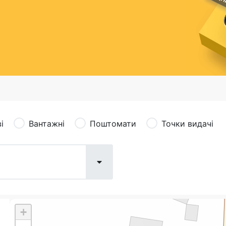
сація (рекламація)
Валютно-обмінні операції
і
Вантажні
Поштомати
Точки видачі
+
Поштові послуги:
Фіна