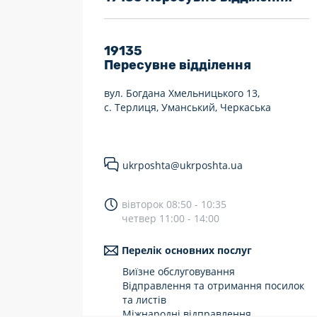
7 днів на тиждень
Працюють після 19:00
19135
Пересувне відділення
Працюють у вихідні
вул. Богдана Хмельницького 13,
с. Терлиця, Уманський, Черкаська
ukrposhta@ukrposhta.ua
вівторок 08:50 - 10:35
четвер 11:00 - 14:00
Перелік основних послуг
Виїзне обслуговування
Відправлення та отримання посилок
та листів
Міжнародні відправлення