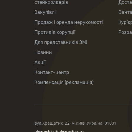
стейкхолдерів
Доста
Закупівлі
Вант
Продаж і оренда нерухомості
Кур’є
Протидія корупції
Розра
Для представників ЗМІ
Новини
Акції
Контакт-центр
Компенсація (рекламація)
вул.Хрещатик, 22, м.Київ, Україна, 01001
ukrposhta@ukrposhta.ua