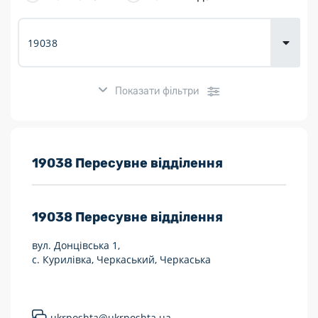
товарів для
городу
Показати фільтри
Розклад роботи:
19038 Пересувне відділення
7 днів на тиждень
19038
Пересувне відділення
Працюють після 19:00
вул. Донцівська 1,
Працюють у вихідні
с. Курилівка, Черкаський, Черкаська
Поштові послуги:
Укрпошта Експрес/тариф «Пріоритетний»
ukrposhta@ukrposhta.ua