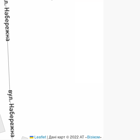
ермінові перекази
ерекази
омунальні та інші платежі
Leaflet
|
Дані карт © 2022 АТ «
Візіком
»