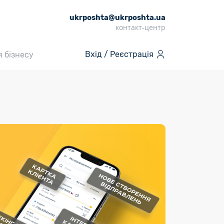
ukrposhta@ukrposhta.ua
контакт-центр
Вхід / Реєстрація
я бізнесу
Інші послуги
таж
Продукти
Пенсії
«Власної
и
Онлайн сервіси
марки»
Періодичні медіа
окладніше
ні
Для видавців
Зворотний зв’язок за
передплатою
та/
Секограма
Продукти «Власної марки»
и