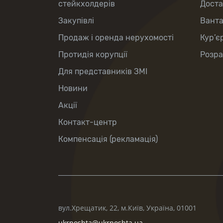
стейкхолдерів
Доста
Закупівлі
Вант
Продаж і оренда нерухомості
Кур’є
Протидія корупції
Розра
Для представників ЗМІ
Новини
Акції
Контакт-центр
Компенсація (рекламація)
вул.Хрещатик, 22, м.Київ, Україна, 01001
ukrposhta@ukrposhta.ua