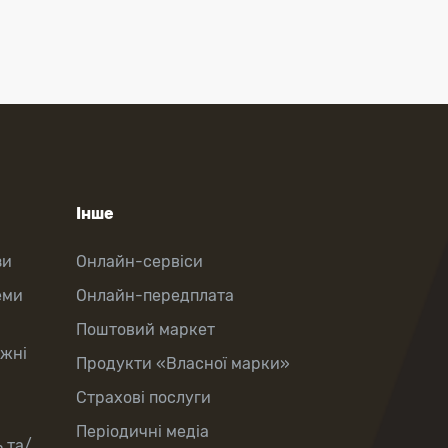
Інше
зи
Онлайн-сервіси
еми
Онлайн-передплата
Поштовий маркет
іжні
Продукти «Власної марки»
Страхові послуги
Періодичні медіа
 та/