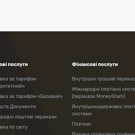
ві послуги
Фінансові послуги
вка за тарифом
Внутрішні грошові перека
оритетний»
Міжнародні платіжні сист
вка за тарифом «Базовий»
(перекази MoneyGram)
шта Документи
Внутрішньодержавні плат
системи
родні поштові перекази
Платежі
вка по світу
Видача готівкових гривень