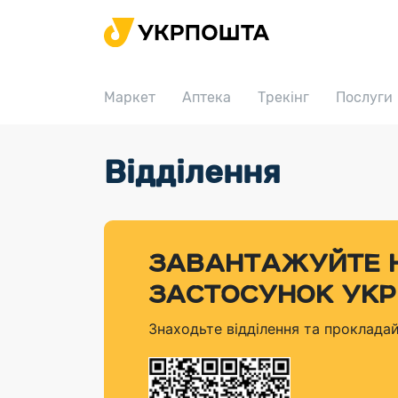
Головна
Маркет
Маркет
Аптека
Трекінг
Послуги
Аптека
Трекінг
Поштові послуги
Серві
Відділення
Послуги
Посилки
Інформація для покупців
Послуги
Доставка за тарифом
Кальк
Доставка за кордон
Тематичнi плани випуску продукції
Тарифи
«Пріоритетний»
Оформ
Листи та документи
Філателістичний абонемент
Відділення
Доставка за тарифом «Базовий»
Знайти
ЗАВАНТАЖУЙТЕ 
Поштові марки України воєнного часу
Укрпошта Документи
Філателія
Знайт
ЗАСТОСУНОК УК
Порядок подачі пропозицій
Міжнародні поштові перекази
Знайти
Кар’єра
Знаходьте відділення та проклада
Доставка по світу
Трекін
Для бізнесу
Доставка в Україну
Переад
Вантаж