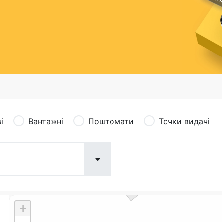
сація (рекламація)
Валютно-обмінні операції
і
Вантажні
Поштомати
Точки видачі
+
Поштові послуги:
Фіна