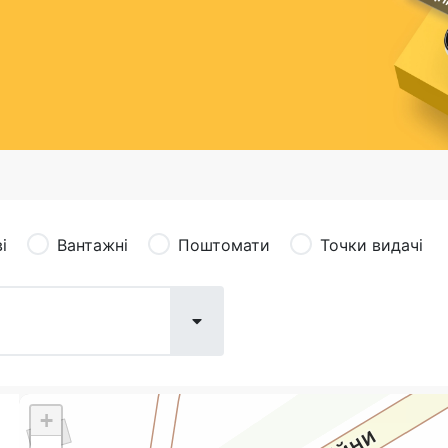
сація (рекламація)
Валютно-обмінні операції
і
Вантажні
Поштомати
Точки видачі
+
Поштові послуги:
Фіна