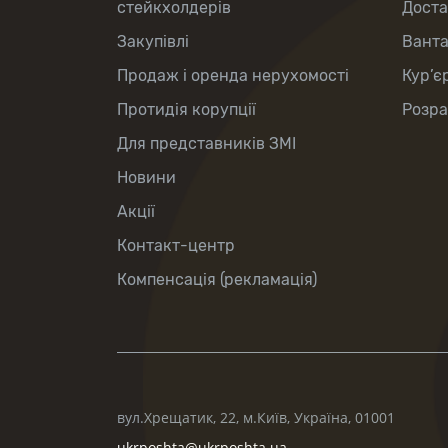
стейкхолдерів
Доста
Закупівлі
Вант
Продаж і оренда нерухомості
Кур’є
Протидія корупції
Розра
Для представників ЗМІ
Новини
Акції
Контакт-центр
Компенсація (рекламація)
вул.Хрещатик, 22, м.Київ, Україна, 01001
ukrposhta@ukrposhta.ua