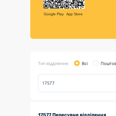
Компен
Листи та листівки
Google Play
App Store
Кур’єрська доставка
Паковання
Доставка з інтернет-магазинів
Доставка товарів для городу
Тип відділення:
Всі
Поштов
Розклад роботи:
17577 Пересувне відділення