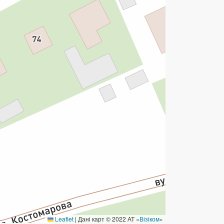
ермінові перекази
ерекази
омунальні та інші платежі
Leaflet
|
Дані карт © 2022 АТ «
Візіком
»