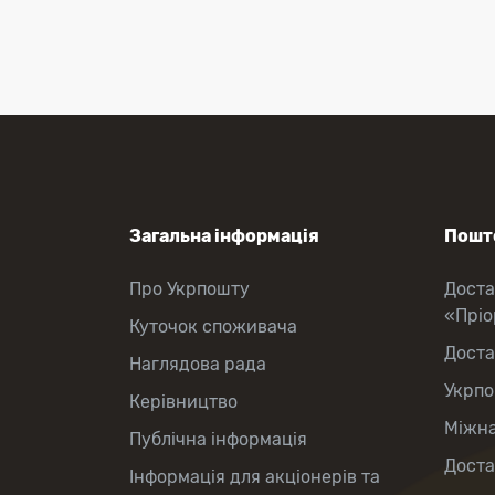
Приймання платежів
Поповнення мобільного рахунку
Оформлення передплати на газети
та журнали
Зняття готівки з картки
Виплата пенсій та соціальних
допомог
Продаж товарів
Загальна інформація
Пошто
Про Укрпошту
Доста
«Прі
Куточок споживача
Доста
Наглядова рада
Укрпо
Керівництво
Міжна
Публічна інформація
Доста
Інформація для акціонерів та