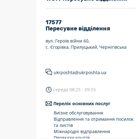
7 днів на тиждень
Працюють після 19:00
17577
Пересувне відділення
Працюють у вихідні
вул. Героїв війни 60,
с. Єгорівка, Прилуцький, Чернігівська
ukrposhta@ukrposhta.ua
середа 08:25 - 09:55
Перелік основних послуг
Виїзне обслуговування
Відправлення та отримання посилок
та листів
Міжнародні відправлення
Перекази коштів