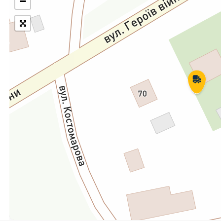
−
Укрпошта Експрес/тариф
Т
«Пріоритетний»
П
Укрпошта Стандарт/тариф «Базовий»
К
Доставка за межі України
Прийом вантажів