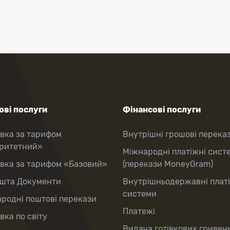
ві послуги
Фінансові послуги
вка за тарифом
Внутрішні грошові перека
оритетний»
Міжнародні платіжні сист
вка за тарифом «Базовий»
(перекази MoneyGram)
шта Документи
Внутрішньодержавні плат
системи
родні поштові перекази
Платежі
вка по світу
Видача готівкових гривень