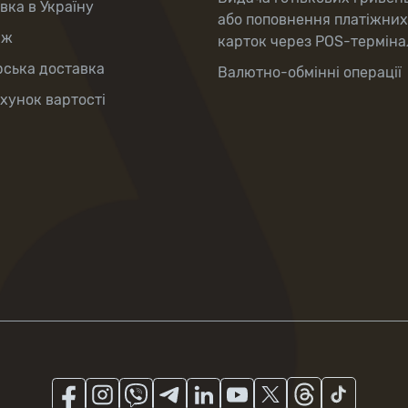
вка в Україну
або поповнення платіжних
аж
карток через POS-терміна
рська доставка
Валютно-обмінні операції
хунок вартості