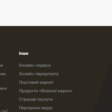
Інше
зи
Онлайн-сервіси
еми
Онлайн-передплата
Поштовий маркет
іжні
Продукти «Власної марки»
Страхові послуги
Періодичні медіа
 та/