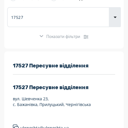
товарів для
городу
Показати фільтри
Розклад роботи:
17527 Пересувне відділення
7 днів на тиждень
17527
Пересувне відділення
Працюють після 19:00
вул. Шевченка 23,
Працюють у вихідні
с. Бажанівка, Прилуцький, Чернігівська
Поштові послуги:
Укрпошта Експрес/тариф «Пріоритетний»
ukrposhta@ukrposhta.ua