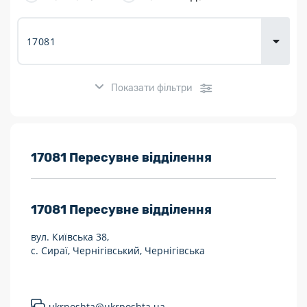
товарів для
городу
Показати фільтри
Розклад роботи:
17081 Пересувне відділення
7 днів на тиждень
17081
Пересувне відділення
Працюють після 19:00
вул. Київська 38,
Працюють у вихідні
с. Сираї, Чернігівський, Чернігівська
Поштові послуги:
Укрпошта Експрес/тариф «Пріоритетний»
ukrposhta@ukrposhta.ua