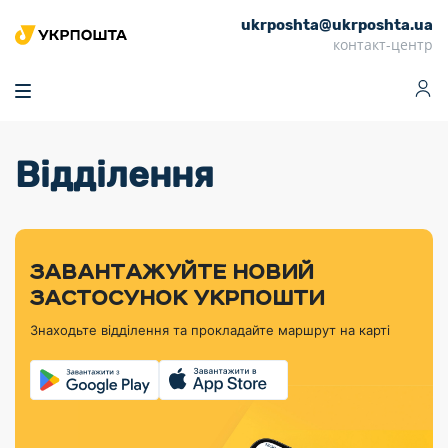
ukrposhta@ukrposhta.ua
Головна
контакт-центр
Маркет
Аптека
Трекінг
Поштові послуги
Сервіси
Фінансові послуги
Відділення
Посилки
Інформація для
Послуги
Фінансові
Спеціальні
Партнерські відділення
Вантаж
Продукти
Послуги
покупців
послуги
поштові
Доставка за
Калькулятор
Внутрішні грошові
Доставка за
Інше
«Власної
штемпелі
тарифом
перекази
кордон
Тематичнi плани
Передплата
Оформити
Тарифи
постійної
«Пріоритетний»
марки»
випуску
журналів та
відправлення
Міжнародні платіжн
Листи та
дії
ЗАВАНТАЖУЙТЕ НОВИЙ
Відділення
продукції
газет
Доставка за
системи (перекази
Докладніше
документи
Знайти індекс
ЗАСТОСУНОК УКРПОШТИ
Журнал
тарифом
MoneyGram)
Філателістичний
Кур’єрські
Філателія
Знайти адресу
«Філателія
«Базовий»
Знаходьте відділення та прокладайте маршрут на карті
абонемент
послуги
Внутрішньодержав
України»
Кар’єра
Знайти
Укрпошта
платіжні системи
Поштові марки
відділення
Алея
Документи
України
Для бізнесу
Платежі
поштових
Трекінг
воєнного часу
Міжнародні
Видача готівкових
марок
поштові
Переадресація