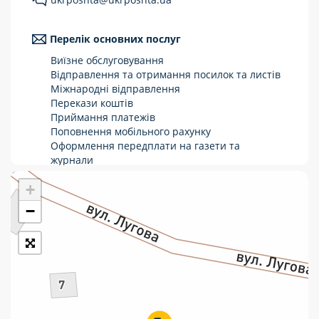
Укрпошта Стандарт/тариф «Базовий»
Перелік основних послуг
Доставка за межі України
Виїзне обслуговування
Прийом вантажів
Відправлення та отримання посилок та листів
Міжнародні відправлення
Фінансові послуги:
Перекази коштів
Приймання платежів
Поповнення мобільного рахунку
Термінові перекази
Оформлення передплати на газети та
журнали
Перекази
Зняття готівки з картки
+
Виплата пенсій та соціальних допомог
Комунальні та інші платежі
Продаж товарів
−