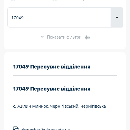
товарів для
городу
Показати фільтри
Розклад роботи:
17049 Пересувне відділення
7 днів на тиждень
17049
Пересувне відділення
Працюють після 19:00
Працюють у вихідні
с. Жилин Млинок, Чернігівський, Чернігівська
Поштові послуги:
Укрпошта Експрес/тариф «Пріоритетний»
ukrposhta@ukrposhta.ua