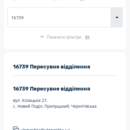
товарів для
городу
Показати фільтри
Розклад роботи:
16739 Пересувне відділення
7 днів на тиждень
16739
Пересувне відділення
Працюють після 19:00
вул. Козацька 27,
Працюють у вихідні
с. Новий Поділ, Прилуцький, Чернігівська
Поштові послуги:
Укрпошта Експрес/тариф «Пріоритетний»
ukrposhta@ukrposhta.ua