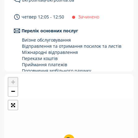
Укрпошта Стандарт/тариф «Базовий»
четвер 12:05 - 12:50
Зачинено
Доставка за межі України
Перелік основних послуг
Прийом вантажів
Виїзне обслуговування
Фінансові послуги:
Відправлення та отримання посилок та листів
Міжнародні відправлення
Перекази коштів
Термінові перекази
Приймання платежів
Перекази
Поповнення мобільного рахунку
Оформлення передплати на газети та
+
Комунальні та інші платежі
журнали
Зняття готівки з картки
−
Виплата пенсій та соціальних допомог
Продаж товарів