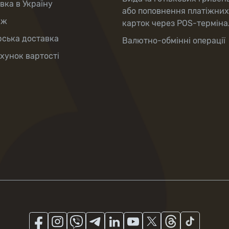
вка в Україну
або поповнення платіжних
аж
карток через POS-терміна
рська доставка
Валютно-обмінні операції
хунок вартості