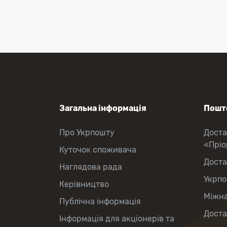
Перекази коштів
Приймання платежів
Поповнення мобільного рахунку
Оформлення передплати на газети
та журнали
Зняття готівки з картки
Виплата пенсій та соціальних
допомог
Продаж товарів
Загальна інформація
Пошто
Про Укрпошту
Доста
«Прі
Куточок споживача
Доста
Наглядова рада
Укрпо
Керівництво
Міжна
Публічна інформація
Доста
Інформація для акціонерів та