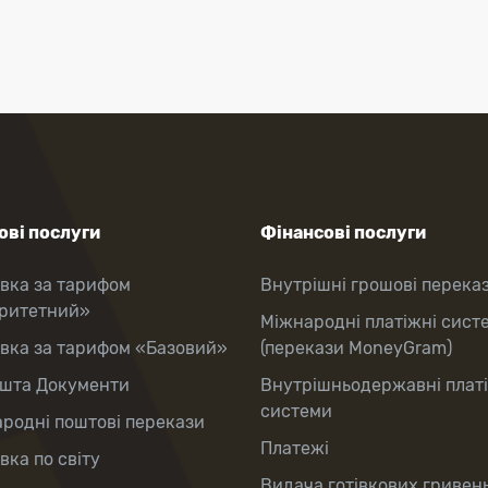
ві послуги
Фінансові послуги
вка за тарифом
Внутрішні грошові перека
оритетний»
Міжнародні платіжні сист
вка за тарифом «Базовий»
(перекази MoneyGram)
шта Документи
Внутрішньодержавні плат
системи
родні поштові перекази
Платежі
вка по світу
Видача готівкових гривень