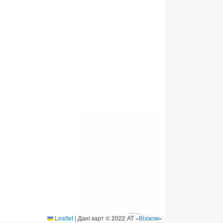
ермінові перекази
ерекази
омунальні та інші платежі
Leaflet
|
Дані карт © 2022 АТ «
Візіком
»