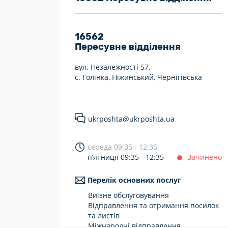
7 днів на тиждень
Працюють після 19:00
16562
Пересувне відділення
Працюють у вихідні
вул. Незалежності 57,
с. Голінка, Ніжинський, Чернігівська
ukrposhta@ukrposhta.ua
середа 09:35 - 12:35
п’ятниця 09:35 - 12:35
Зачинено
Перелік основних послуг
Виїзне обслуговування
Відправлення та отримання посилок
та листів
Міжнародні відправлення