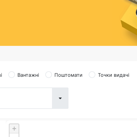
сація (рекламація)
Валютно-обмінні операції
і
Вантажні
Поштомати
Точки видачі
+
Поштові послуги:
Фіна