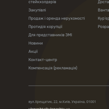
стейкхолдерів
Доста
Закупівлі
Вант
Продаж і оренда нерухомості
Кур’є
Протидія корупції
Розра
Для представників ЗМІ
Новини
Акції
Контакт-центр
Компенсація (рекламація)
вул.Хрещатик, 22, м.Київ, Україна, 01001
ukrposhta@ukrposhta.ua