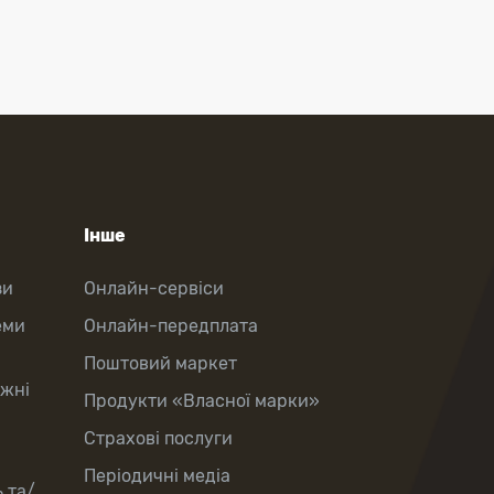
Інше
зи
Онлайн-сервіси
еми
Онлайн-передплата
Поштовий маркет
іжні
Продукти «Власної марки»
Страхові послуги
Періодичні медіа
 та/