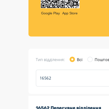
Компен
Листи та листівки
Google Play
App Store
Кур’єрська доставка
Паковання
Доставка з інтернет-магазинів
Доставка товарів для городу
Тип відділення:
Всі
Поштов
Розклад роботи:
16562 Пересувне відділення