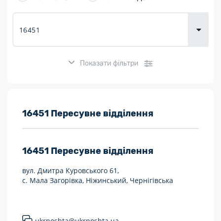
товарів для
городу
Показати фільтри
Розклад роботи:
16451 Пересувне відділення
7 днів на тиждень
16451
Пересувне відділення
Працюють після 19:00
вул. Дмитра Куровського 61,
Працюють у вихідні
с. Мала Загорівка, Ніжинський, Чернігівська
Поштові послуги:
Укрпошта Експрес/тариф «Пріоритетний»
ukrposhta@ukrposhta.ua