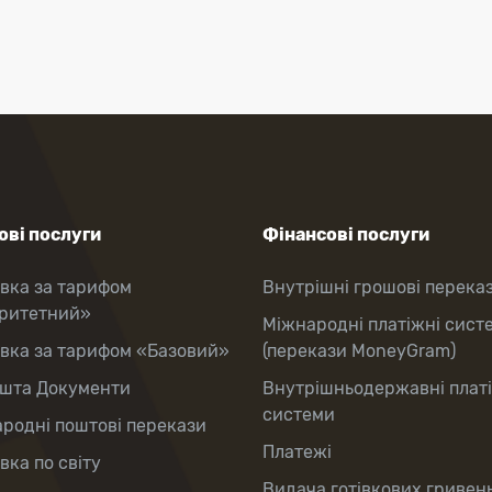
ві послуги
Фінансові послуги
вка за тарифом
Внутрішні грошові перека
оритетний»
Міжнародні платіжні сист
вка за тарифом «Базовий»
(перекази MoneyGram)
шта Документи
Внутрішньодержавні плат
системи
родні поштові перекази
Платежі
вка по світу
Видача готівкових гривень