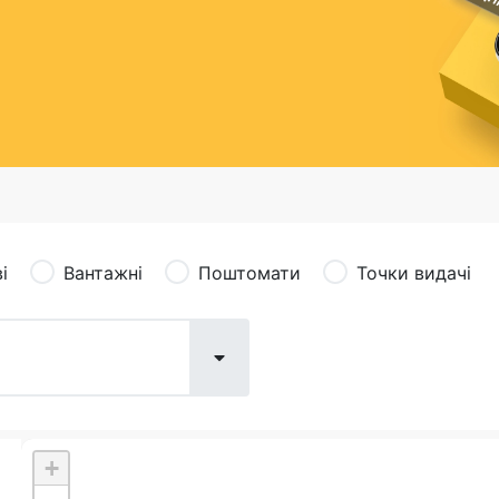
сація (рекламація)
Валютно-обмінні операції
і
Вантажні
Поштомати
Точки видачі
+
Поштові послуги:
Фіна