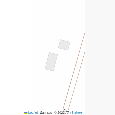
ермінові перекази
ерекази
омунальні та інші платежі
Leaflet
|
Дані карт © 2022 АТ «
Візіком
»