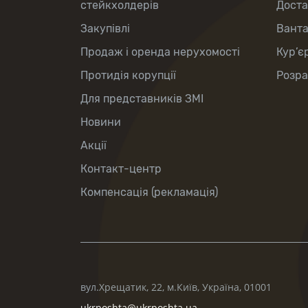
стейкхолдерів
Доста
Закупівлі
Вант
Продаж і оренда нерухомості
Кур’є
Протидія корупції
Розра
Для представників ЗМІ
Новини
Акції
Контакт-центр
Компенсація (рекламація)
вул.Хрещатик, 22, м.Київ, Україна, 01001
ukrposhta@ukrposhta.ua