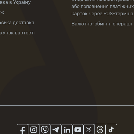
вка в Україну
або поповнення платіжних
аж
карток через POS-терміна
рська доставка
Валютно-обмінні операції
хунок вартості