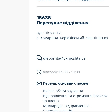
7 днів на тиждень
Працюють після 19:00
15638
Пересувне відділення
Працюють у вихідні
вул. Лісова 12,
с. Комарівка, Корюківський, Чернігівська
ukrposhta@ukrposhta.ua
вівторок 14:00 - 14:30
Перелік основних послуг
Виїзне обслуговування
Відправлення та отримання посилок
та листів
Міжнародні відправлення
Перекази коштів