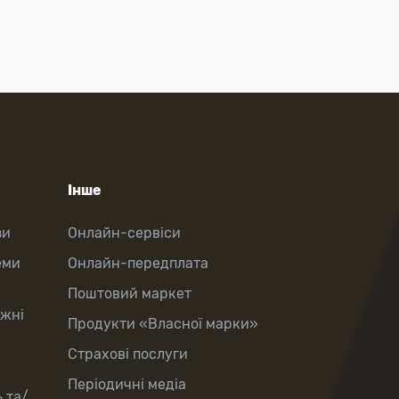
Інше
зи
Онлайн-сервіси
еми
Онлайн-передплата
Поштовий маркет
іжні
Продукти «Власної марки»
Страхові послуги
Періодичні медіа
 та/