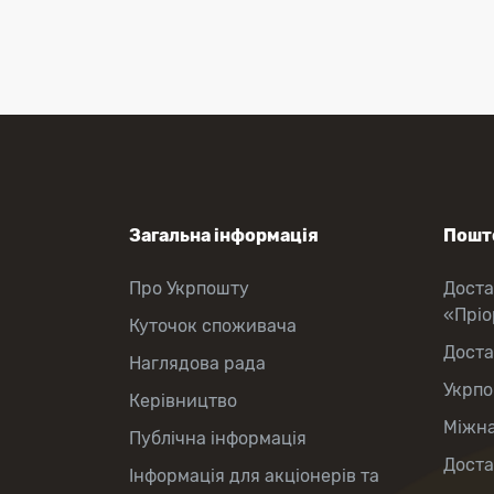
Приймання платежів
Поповнення мобільного рахунку
Оформлення передплати на газети
та журнали
Зняття готівки з картки
Виплата пенсій та соціальних
допомог
Продаж товарів
Загальна інформація
Пошто
Про Укрпошту
Доста
«Прі
Куточок споживача
Доста
Наглядова рада
Укрпо
Керівництво
Міжна
Публічна інформація
Доста
Інформація для акціонерів та