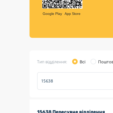
Компен
Листи та листівки
Google Play
App Store
Кур’єрська доставка
Паковання
Доставка з інтернет-магазинів
Доставка товарів для городу
Тип відділення:
Всі
Поштов
Розклад роботи:
15638 Пересувне відділення