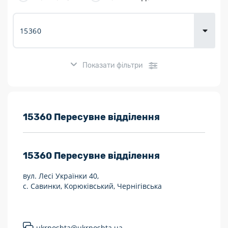
товарів для
городу
Показати фільтри
Розклад роботи:
15360 Пересувне відділення
7 днів на тиждень
15360
Пересувне відділення
Працюють після 19:00
вул. Лесі Українки 40,
Працюють у вихідні
с. Савинки, Корюківський, Чернігівська
Поштові послуги:
Укрпошта Експрес/тариф «Пріоритетний»
ukrposhta@ukrposhta.ua