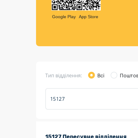
Компен
Листи та листівки
Google Play
App Store
Кур’єрська доставка
Паковання
Доставка з інтернет-магазинів
Доставка товарів для городу
Тип відділення:
Всі
Поштов
Розклад роботи:
15127 Пересувне відділення