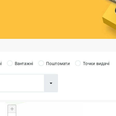
сація (рекламація)
Валютно-обмінні операції
і
Вантажні
Поштомати
Точки видачі
+
Поштові послуги:
Фіна