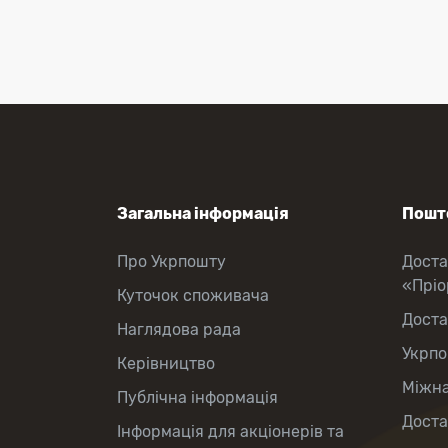
Оформлення передплати на газети
та журнали
Зняття готівки з картки
Виплата пенсій та соціальних
допомог
Продаж товарів
Загальна інформація
Пошто
Про Укрпошту
Доста
«Прі
Куточок споживача
Доста
Наглядова рада
Укрпо
Керівництво
Міжна
Публічна інформація
Доста
Інформація для акціонерів та