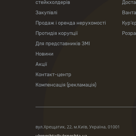
стейкхолдерів
Доста
Закупівлі
Вант
Продаж і оренда нерухомості
Кур’є
Протидія корупції
Розра
Для представників ЗМІ
Новини
Акції
Контакт-центр
Компенсація (рекламація)
вул.Хрещатик, 22, м.Київ, Україна, 01001
ukrposhta@ukrposhta.ua