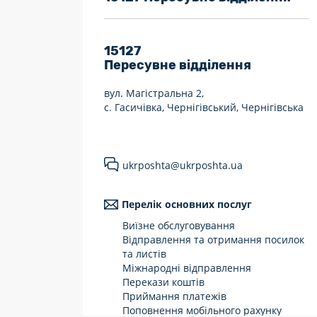
7 днів на тиждень
Працюють після 19:00
15127
Пересувне відділення
Працюють у вихідні
вул. Магістральна 2,
с. Гасичівка, Чернігівський, Чернігівська
ukrposhta@ukrposhta.ua
Перелік основних послуг
Виїзне обслуговування
Відправлення та отримання посилок
та листів
Міжнародні відправлення
Перекази коштів
Приймання платежів
Поповнення мобільного рахунку