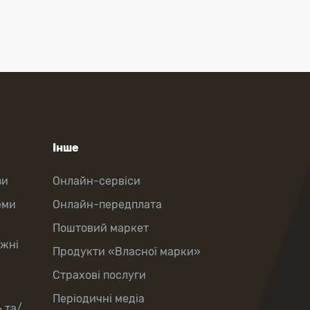
Інше
зи
Онлайн-сервіси
еми
Онлайн-передплата
Поштовий маркет
іжні
Продукти «Власної марки»
Страхові послуги
Періодичні медіа
 та/