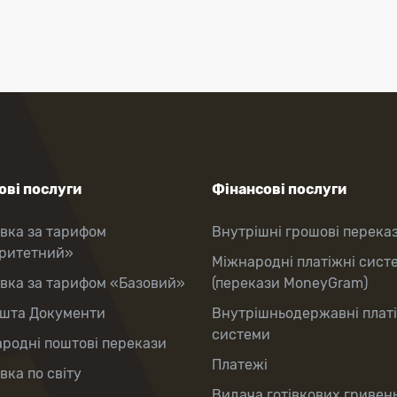
ві послуги
Фінансові послуги
вка за тарифом
Внутрішні грошові перека
оритетний»
Міжнародні платіжні сист
вка за тарифом «Базовий»
(перекази MoneyGram)
шта Документи
Внутрішньодержавні плат
системи
родні поштові перекази
Платежі
вка по світу
Видача готівкових гривень