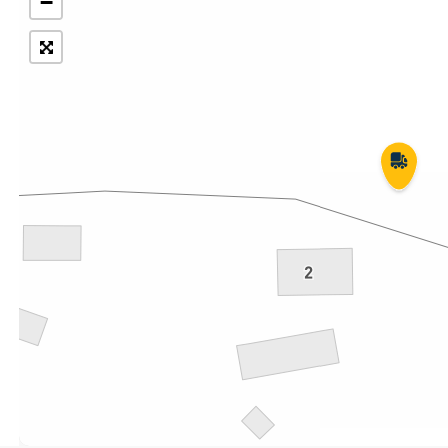
−
Укрпошта Експрес/тариф
Т
«Пріоритетний»
П
Укрпошта Стандарт/тариф «Базовий»
К
Доставка за межі України
Прийом вантажів