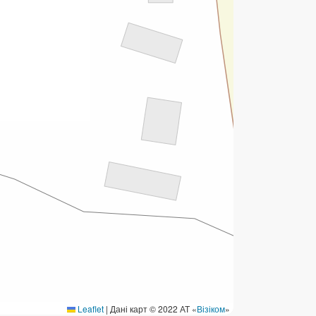
ермінові перекази
ерекази
омунальні та інші платежі
Leaflet
|
Дані карт © 2022 АТ «
Візіком
»