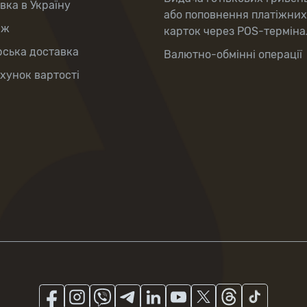
вка в Україну
або поповнення платіжних
аж
карток через POS-терміна
рська доставка
Валютно-обмінні операції
хунок вартості