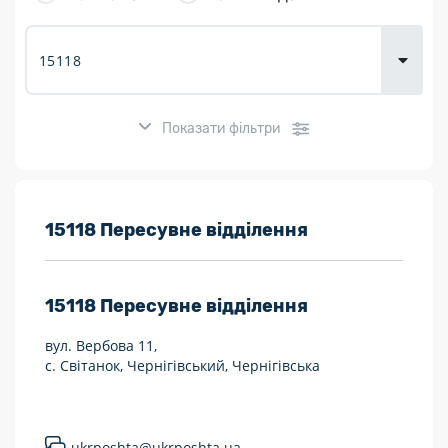
товарів для
городу
Показати фільтри
Розклад роботи:
15118 Пересувне відділення
7 днів на тиждень
15118
Пересувне відділення
Працюють після 19:00
вул. Вербова 11,
Працюють у вихідні
с. Світанок, Чернігівський, Чернігівська
Поштові послуги:
Укрпошта Експрес/тариф «Пріоритетний»
ukrposhta@ukrposhta.ua