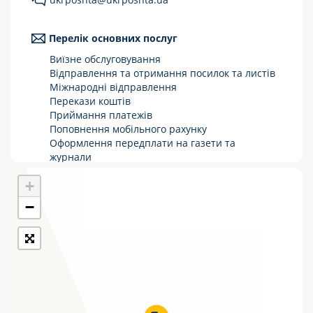
Укрпошта Стандарт/тариф «Базовий»
Перелік основних послуг
Доставка за межі України
Виїзне обслуговування
Прийом вантажів
Відправлення та отримання посилок та листів
Міжнародні відправлення
Фінансові послуги:
Перекази коштів
Приймання платежів
Поповнення мобільного рахунку
Термінові перекази
Оформлення передплати на газети та
журнали
Перекази
Зняття готівки з картки
+
Виплата пенсій та соціальних допомог
Комунальні та інші платежі
Продаж товарів
−