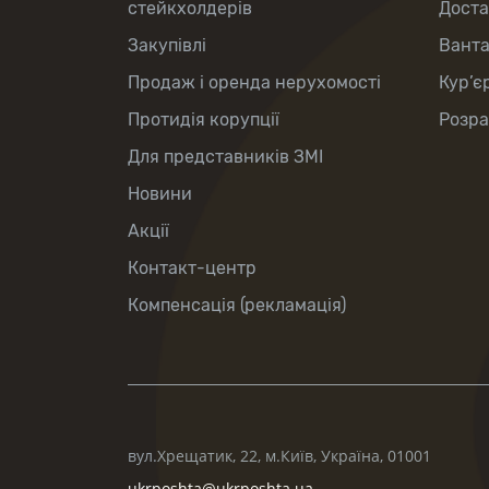
стейкхолдерів
Доста
Закупівлі
Вант
Продаж і оренда нерухомості
Кур’є
Протидія корупції
Розра
Для представників ЗМІ
Новини
Акції
Контакт-центр
Компенсація (рекламація)
вул.Хрещатик, 22, м.Київ, Україна, 01001
ukrposhta@ukrposhta.ua