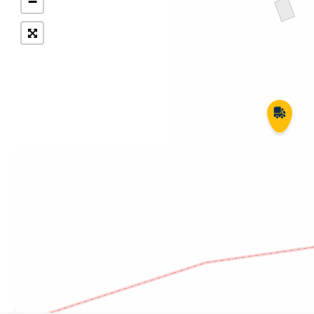
−
Укрпошта Експрес/тариф
Т
«Пріоритетний»
П
Укрпошта Стандарт/тариф «Базовий»
К
Доставка за межі України
Прийом вантажів