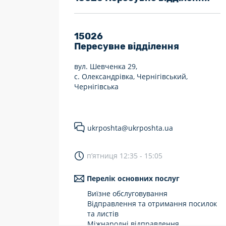
7 днів на тиждень
Працюють після 19:00
15026
Пересувне відділення
Працюють у вихідні
вул. Шевченка 29,
с. Олександрівка, Чернігівський,
Чернігівська
ukrposhta@ukrposhta.ua
п’ятниця 12:35 - 15:05
Перелік основних послуг
Виїзне обслуговування
Відправлення та отримання посилок
та листів
Міжнародні відправлення