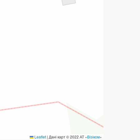
ермінові перекази
ерекази
омунальні та інші платежі
Leaflet
|
Дані карт © 2022 АТ «
Візіком
»