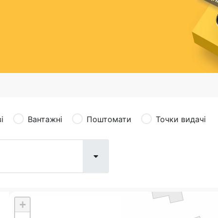
сація (рекламація)
Валютно-обмінні операції
і
Вантажні
Поштомати
Точки видачі
+
Поштові послуги:
Фіна