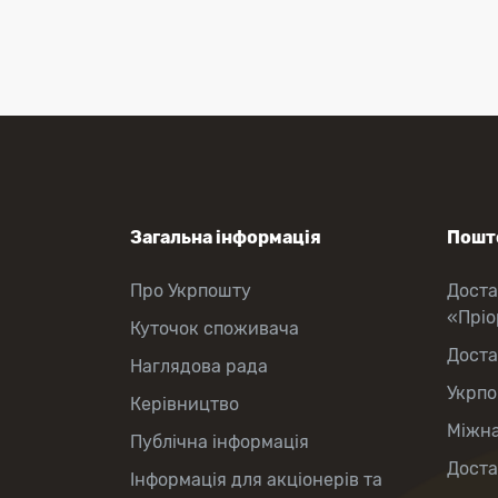
Перекази коштів
Приймання платежів
Поповнення мобільного рахунку
Оформлення передплати на газети
та журнали
Зняття готівки з картки
Виплата пенсій та соціальних
допомог
Продаж товарів
Загальна інформація
Пошто
Про Укрпошту
Доста
«Прі
Куточок споживача
Доста
Наглядова рада
Укрпо
Керівництво
Міжна
Публічна інформація
Доста
Інформація для акціонерів та