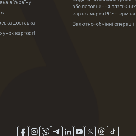
вка в Україну
або поповнення платіжних
аж
карток через POS-терміна
рська доставка
Валютно-обмінні операції
хунок вартості