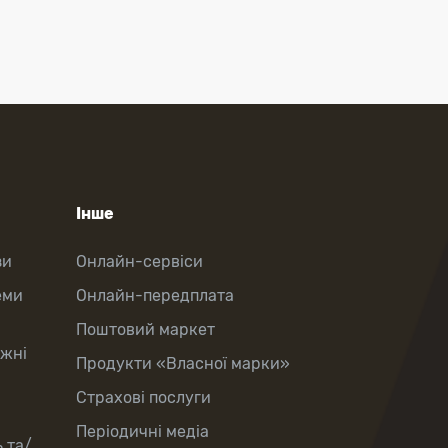
Інше
зи
Онлайн-сервіси
еми
Онлайн-передплата
Поштовий маркет
іжні
Продукти «Власної марки»
Страхові послуги
Періодичні медіа
 та/