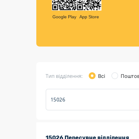
Компен
Листи та листівки
Google Play
App Store
Кур’єрська доставка
Паковання
Доставка з інтернет-магазинів
Доставка товарів для городу
Тип відділення:
Всі
Поштов
Розклад роботи:
15026 Пересувне відділення