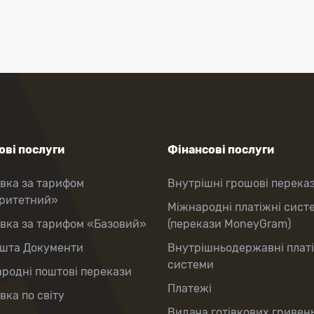
ві послуги
Фінансові послуги
вка за тарифом
Внутрішні грошові перека
оритетний»
Міжнародні платіжні сист
вка за тарифом «Базовий»
(перекази MoneyGram)
шта Документи
Внутрішньодержавні плат
системи
родні поштові перекази
Платежі
вка по світу
Видача готівкових гривень