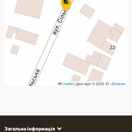
Leaflet
|
Дані карт © 2022 АТ «
Візіком
»
Загальна інформація