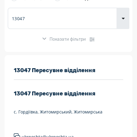
товарів для
городу
Показати фільтри
Розклад роботи:
13047 Пересувне відділення
7 днів на тиждень
13047
Пересувне відділення
Працюють після 19:00
Працюють у вихідні
с. Гордіївка, Житомирський, Житомирська
Поштові послуги:
Укрпошта Експрес/тариф «Пріоритетний»
ukrposhta@ukrposhta.ua