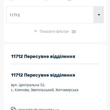
товарів для
городу
Показати фільтри
Розклад роботи:
11712 Пересувне відділення
7 днів на тиждень
11712
Пересувне відділення
Працюють після 19:00
вул. Центральна 52,
Працюють у вихідні
с. Кленова, Звягельський, Житомирська
Поштові послуги:
Укрпошта Експрес/тариф «Пріоритетний»
ukrposhta@ukrposhta.ua