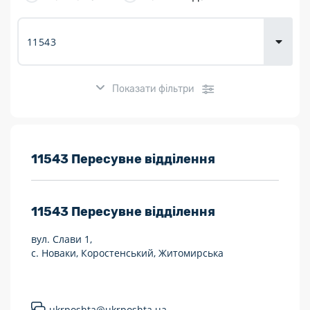
товарів для
городу
Показати фільтри
Розклад роботи:
11543 Пересувне відділення
7 днів на тиждень
11543
Пересувне відділення
Працюють після 19:00
вул. Слави 1,
Працюють у вихідні
с. Новаки, Коростенський, Житомирська
Поштові послуги:
Укрпошта Експрес/тариф «Пріоритетний»
ukrposhta@ukrposhta.ua