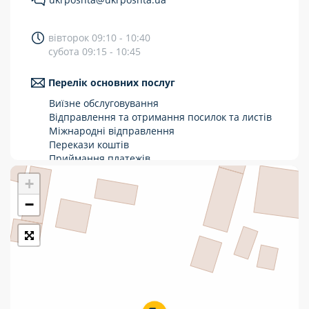
Укрпошта Стандарт/тариф «Базовий»
вівторок 09:10 - 10:40
Доставка за межі України
субота 09:15 - 10:45
Прийом вантажів
Перелік основних послуг
Фінансові послуги:
Виїзне обслуговування
Відправлення та отримання посилок та листів
Міжнародні відправлення
Термінові перекази
Перекази коштів
Перекази
Приймання платежів
Поповнення мобільного рахунку
+
Комунальні та інші платежі
Оформлення передплати на газети та
журнали
−
Зняття готівки з картки
Виплата пенсій та соціальних допомог
Продаж товарів