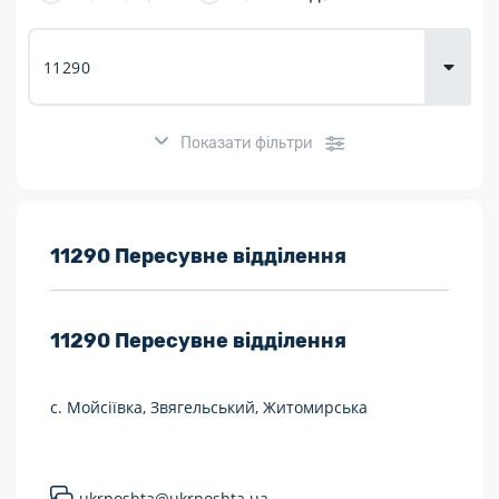
товарів для
городу
Показати фільтри
Розклад роботи:
11290 Пересувне відділення
7 днів на тиждень
11290
Пересувне відділення
Працюють після 19:00
Працюють у вихідні
с. Мойсіївка, Звягельський, Житомирська
Поштові послуги:
Укрпошта Експрес/тариф «Пріоритетний»
ukrposhta@ukrposhta.ua