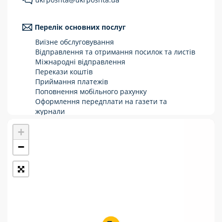
Укрпошта Стандарт/тариф «Базовий»
Перелік основних послуг
Доставка за межі України
Виїзне обслуговування
Прийом вантажів
Відправлення та отримання посилок та листів
Міжнародні відправлення
Фінансові послуги:
Перекази коштів
Приймання платежів
Поповнення мобільного рахунку
Термінові перекази
Оформлення передплати на газети та
журнали
Перекази
Зняття готівки з картки
+
Виплата пенсій та соціальних допомог
Комунальні та інші платежі
Продаж товарів
−